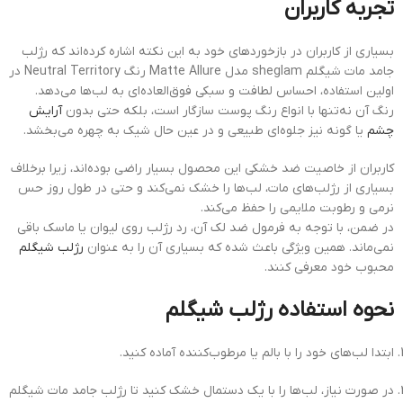
تجربه کاربران
بسیاری از کاربران در بازخوردهای خود به این نکته اشاره کرده‌اند که رژلب
جامد مات شیگلم sheglam مدل Matte Allure رنگ Neutral Territory در
اولین استفاده، احساس لطافت و سبکی فوق‌العاده‌ای به لب‌ها می‌دهد.
رنگ آن نه‌تنها با انواع رنگ پوست سازگار است، بلکه حتی بدون
آرایش
چشم
یا گونه نیز جلوه‌ای طبیعی و در عین حال شیک به چهره می‌بخشد.
کاربران از خاصیت ضد خشکی این محصول بسیار راضی بوده‌اند، زیرا برخلاف
بسیاری از رژلب‌های مات، لب‌ها را خشک نمی‌کند و حتی در طول روز حس
نرمی و رطوبت ملایمی را حفظ می‌کند.
در ضمن، با توجه به فرمول ضد لک آن، رد رژلب روی لیوان یا ماسک باقی
نمی‌ماند. همین ویژگی باعث شده که بسیاری آن را به عنوان
رژلب شیگلم
محبوب خود معرفی کنند.
نحوه استفاده رژلب شیگلم
ابتدا لب‌های خود را با بالم یا مرطوب‌کننده آماده کنید.
در صورت نیاز، لب‌ها را با یک دستمال خشک کنید تا رژلب جامد مات شیگلم