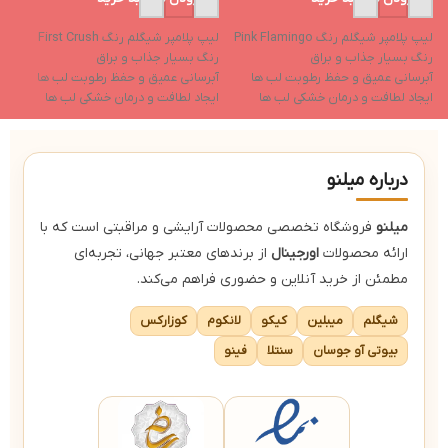
تی
لیپ پلامپر شیگلم رنگ Pink Flamingo
لیپ پلامپر شیگلم رنگ First Crush
ح
رنگ بسیار جذاب و براق
رنگ بسیار جذاب و براق
ف
آبرسانی عمیق و حفظ رطوبت لب ها
آبرسانی عمیق و حفظ رطوبت لب ها
ل
ایجاد لطافت و درمان خشکی لب ها
ایجاد لطافت و درمان خشکی لب ها
ب
حاوی روغن نارگیل و روغن هسته
حاوی روغن نارگیل و روغن هسته
انگور
انگور
ل
حاوی ویتامین e و ویتامین f
حاوی ویتامین e و ویتامین f
پا
درباره میلنو
میلنو
فروشگاه تخصصی محصولات آرایشی و مراقبتی است که با
ارائه محصولات
اورجینال
از برندهای معتبر جهانی، تجربه‌ای
مطمئن از خرید آنلاین و حضوری فراهم می‌کند.
شیگلم
میبلین
کیکو
لانکوم
کوزارکس
بیوتی آو جوسان
سنتلا
فینو