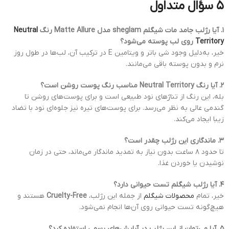
۵ سؤال متداول
۱. آیا رژلب جامد مات شیگلم sheglam مدل Matte Allure رنگ
Neutral
Territory
روی لب پوسته می‌شود؟
خیر، به‌دلیل وجود شی باتر و ویتامین E در ترکیب آن، لب‌ها در طول روز
نرم و بدون پوسته باقی می‌مانند.
۲. آیا رنگ Neutral Territory مناسب رنگ پوست روشن است؟
بله، این رنگ از تناژهای نود طبیعی است و برای پوست‌های روشن تا
گندمی عالی به نظر می‌رسد. برای پوست‌های تیره نیز جلوه‌ای نود با تضاد
زیبا ایجاد می‌کند.
۳. ماندگاری این رژلب چقدر است؟
تا حدود ۸ ساعت بدون نیاز به تمدید ماندگار می‌ماند، حتی در زمان
نوشیدن یا خوردن غذا.
۴. آیا رژلب شیگلم تست حیوانی دارد؟
خیر، تمام
محصولات شیگلم
از جمله این رژلب،
Cruelty-Free
هستند و
هیچ‌گونه تست حیوانی روی آن‌ها انجام نمی‌شود.
۵. آیا می‌توان از این رژلب در آرایش‌های رسمی استفاده کرد؟