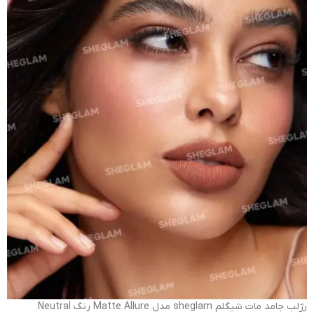
رژلب جامد مات شیگلم sheglam مدل Matte Allure رنگ Neutral