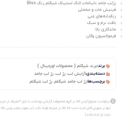
رژلب جامد داینامات لانگ لستینگ شیگلم رنگ Bliss
فینیش مات و مخملی
رنگدانه‌های غنی
بافت نرم و سبک
ماندگاری بالا
فرمولاسیون وگان
برند:
برند شیگلم ( محصولات اورجینال )
دسته‌بندی:
آرایش لب
،
رژ لب
،
رژ لب جامد
برچسب‌ها:
رژ لب جامد شیگلم
،
رژ لب شیگلم
درخواست مرجوع کردن کالا در گروه محصولات آرایشی بهداشت با دلیل "انصراف از خرید
تنها در صورتی قابل تایید است که کالا در شرایط اولیه باشد (در صورت پلمپ بودن، کالا
نباید باز شده باشد).