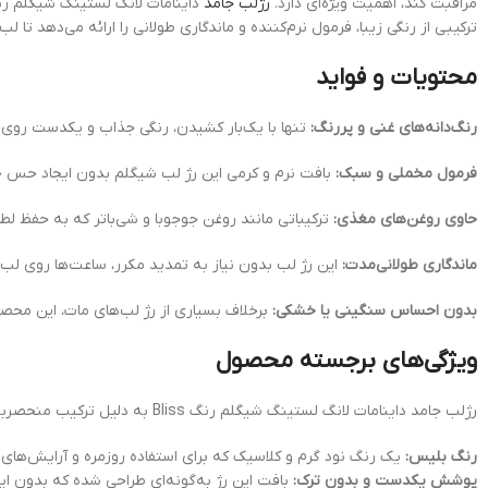
مراقبت کند، اهمیت ویژه‌ای دارد.
رژلب جامد
داینامات لانگ لستینگ شیگلم رنگ Bliss محصولی منحصربه‌فرد برای کسانی است که به دنبال یک رژ لب مخملی، ماندگار و بدون خشک
ترکیبی از رنگی زیبا، فرمول نرم‌کننده و ماندگاری طولانی را ارائه می‌دهد تا 
محتویات و فواید
رنگ‌دانه‌های غنی و پررنگ:
تنها با یک‌بار کشیدن، رنگی جذاب و یکدست روی لب
فرمول مخملی و سبک:
بافت نرم و کرمی این رژ لب شیگلم بدون ایجاد حس خش
حاوی روغن‌های مغذی:
ترکیباتی مانند روغن جوجوبا و شی‌باتر که به حفظ لط
ماندگاری طولانی‌مدت:
این رژ لب بدون نیاز به تمدید مکرر، ساعت‌ها روی لب‌ها
بدون احساس سنگینی یا خشکی:
برخلاف بسیاری از رژ لب‌های مات، این محص
ویژگی‌های برجسته محصول
رژلب جامد داینامات لانگ لستینگ شیگلم رنگ Bliss به دلیل ترکیب منحصر‌به‌فرد خود، یکی از بهترین گزینه‌ها برای دوستداران رژ لب‌های مخملی و ماندگار است. برخی از ویژگی‌های برجسته آن عبارتند از:
رنگ بلیس:
یک رنگ نود گرم و کلاسیک که برای استفاده روزمره و آرایش‌ها
پوشش یکدست و بدون ترک:
بافت این رژ به‌گونه‌ای طراحی شده که بدون ای