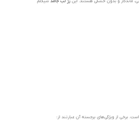
رژ لب جامد
شیگلم