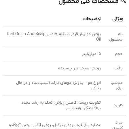
🔍 مشخصات کلی محصول
ویژگی
توضیحات
نام
روغن مو پیاز قرمز شیگلم 15میل Red Onion And Scalp
محصول
Oil
حجم
۱۵ میلی‌لیتر
بافت
روغنی سبک، غیر چسبنده
مناسب
انواع مو – به‌ویژه موهای نازک، آسیب‌دیده و در حال
برای
ریزش
تقویت ریشه، کاهش ریزش، کمک به رشد مجدد،
کاربرد
نرم‌کنندگی پوست سر
مواد
عصاره پیاز قرمز، روغن نارگیل، روغن آرگان، روغن آووکادو
کلیدی