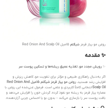
روغن مو پیاز قرمز
شیگلم
15میل Red Onion And Scalp Oil
✨ مقدمه
✨
رویش مجدد مو، تغذیه عمیق ریشه‌ها و تسکین پوست سر
اگر به‌دنبال راهکاری طبیعی و مؤثر برای تقویت مو، کاهش ریزش و
افزایش رشد هستید،
روغن مو پیاز قرمز شیگلم 15میل Red Onion And
Scalp Oil
انتخابی کاملاً کاربردی و علمی است. فرمول غنی‌شده این روغن با
عصاره پیاز قرمز به ریشه مو نفوذ کرده، گردش خون را افزایش می‌دهد و
بافت پوست سر را بازسازی می‌کند – بدون بو یا احساس چربی آزاردهنده.