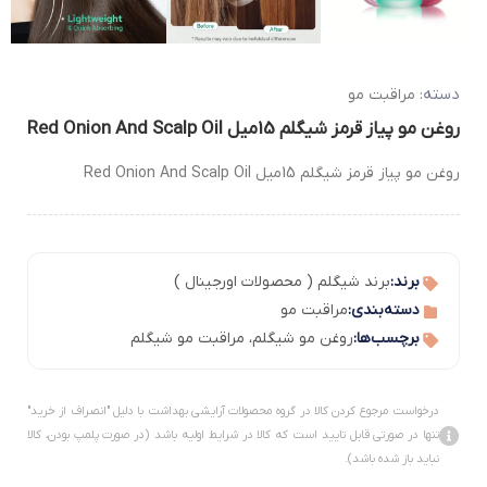
دسته:
مراقبت مو
روغن مو پیاز قرمز شیگلم 15میل Red Onion And Scalp Oil
روغن مو پیاز قرمز شیگلم 15میل Red Onion And Scalp Oil
برند:
برند شیگلم ( محصولات اورجینال )
دسته‌بندی:
مراقبت مو
برچسب‌ها:
روغن مو شیگلم
،
مراقبت مو شیگلم
درخواست مرجوع کردن کالا در گروه محصولات آرایشی بهداشت با دلیل "انصراف از خرید"
تنها در صورتی قابل تایید است که کالا در شرایط اولیه باشد (در صورت پلمپ بودن، کالا
نباید باز شده باشد).