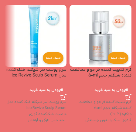
موجودی محدود
موجودی محدود
کرم تثبیت کننده فر مو و محافظت
سرم پوست سر شیگلم خنک کننده
م
کننده شیگلم حجم 50ml
مدل Ice Revive Sculp Serum
پر
افزودن به سبد خرید
افزودن به سبد خرید
کرم تثبیت کننده فر مو و محافظت
سرم پوست سر شیگلم خنک کننده مدل
م
کننده شیگلم حجم 50ml
Ice Revive Sculp Serum
تا
دوکاره (2-in-1)
خاصیت خنک‌کننده فوری
اث
فرمول سبک و بدون چسبندگی
ایجاد حس تازگی و آرامش
فرم
کاهش وزشدگی و زبری
بهبود گردش خون
م
تقویت ریشه موها