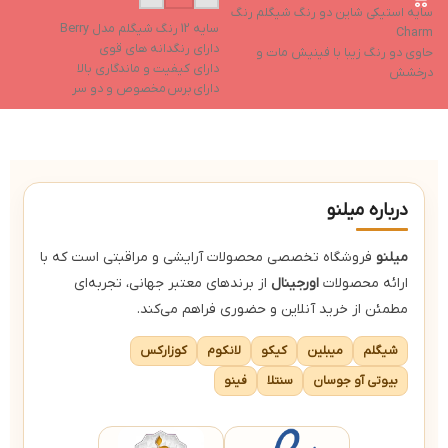
سایه استیکی شاین دو رنگ شیگلم رنگ
سایه 12 رنگ شیگلم مدل Berry
Charm
دارای رنگدانه های قوی
حاوی دو رنگ زیبا با فینیش مات و
دارای کیفیت و ماندگاری بالا
درخشش
دارای برس مخصوص و دو سر
بافت کرمی نرم و بسیار ترکیب پذیر
مناسب برای آرایش روز و شب
پیگمنت و ماندگاری بالا و ضد لک
دارای 5 رنگ براق و 7 رنگ مات
طراحی استیکی با برش مربعی و امکان
استفاده آسان تر
درباره میلنو
میلنو
فروشگاه تخصصی محصولات آرایشی و مراقبتی است که با
ارائه محصولات
اورجینال
از برندهای معتبر جهانی، تجربه‌ای
مطمئن از خرید آنلاین و حضوری فراهم می‌کند.
شیگلم
میبلین
کیکو
لانکوم
کوزارکس
بیوتی آو جوسان
سنتلا
فینو