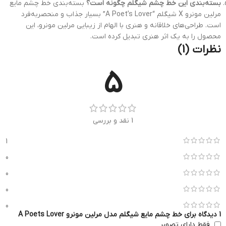
بسته‌بندی این خط چشم شیگلم چگونه است؟
بسته‌بندی خط چشم مایع
مرلین مونرو X شیگلم “A Poet’s Lover” بسیار جذاب و منحصربه‌فرد
است. طراحی‌های خلاقانه و هنری با الهام از زیبایی مرلین مونرو، این
محصول را به یک اثر هنری تبدیل کرده است.
نظرات (1)
5
1 نقد و بررسی
1
0
0
0
0
1 دیدگاه برای
خط چشم مایع شیگلم مدل مرلین مونرو A Poets Lover
فقط دارای تصویر