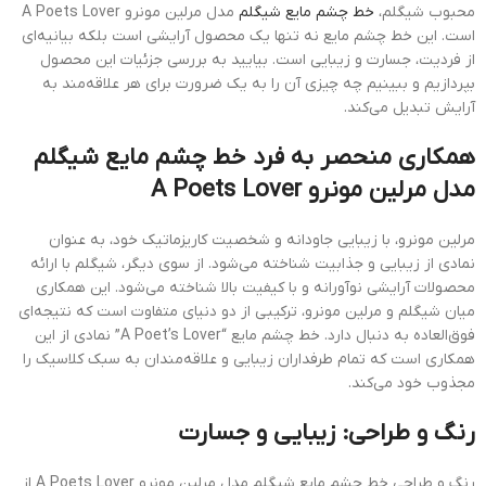
محبوب شیگلم،
خط چشم مایع شیگلم
مدل مرلین مونرو A Poets Lover
است. این خط چشم مایع نه تنها یک محصول آرایشی است بلکه بیانیه‌ای
از فردیت، جسارت و زیبایی است. بیایید به بررسی جزئیات این محصول
بپردازیم و ببینیم چه چیزی آن را به یک ضرورت برای هر علاقه‌مند به
آرایش تبدیل می‌کند.
همکاری منحصر به فرد خط چشم مایع شیگلم
مدل مرلین مونرو A Poets Lover
مرلین مونرو، با زیبایی جاودانه و شخصیت کاریزماتیک خود، به عنوان
نمادی از زیبایی و جذابیت شناخته می‌شود. از سوی دیگر، شیگلم با ارائه
محصولات آرایشی نوآورانه و با کیفیت بالا شناخته می‌شود. این همکاری
میان شیگلم و مرلین مونرو، ترکیبی از دو دنیای متفاوت است که نتیجه‌ای
فوق‌العاده به دنبال دارد. خط چشم مایع “A Poet’s Lover” نمادی از این
همکاری است که تمام طرفداران زیبایی و علاقه‌مندان به سبک کلاسیک را
مجذوب خود می‌کند.
رنگ و طراحی: زیبایی و جسارت
رنگ و طراحی خط چشم مایع شیگلم مدل مرلین مونرو A Poets Lover از