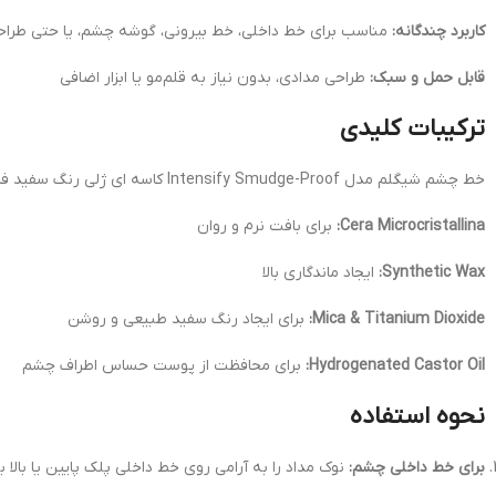
کاربرد چندگانه:
مناسب برای خط داخلی، خط بیرونی، گوشه چشم، یا حتی طراحی
قابل حمل و سبک:
طراحی مدادی، بدون نیاز به قلم‌مو یا ابزار اضافی
ترکیبات کلیدی
خط چشم شیگلم مدل Intensify Smudge-Proof کاسه ای ژلی رنگ سفید فاقد پارابن، سولفات و فتالات است و توسط تست‌های پوست‌پزشکی تأیید شده. ترکیبات پایه شامل موارد زیر است:
Cera Microcristallina:
برای بافت نرم و روان
Synthetic Wax:
ایجاد ماندگاری بالا
Mica & Titanium Dioxide:
برای ایجاد رنگ سفید طبیعی و روشن
Hydrogenated Castor Oil:
برای محافظت از پوست حساس اطراف چشم
نحوه استفاده
برای خط داخلی چشم:
نوک مداد را به آرامی روی خط داخلی پلک پایین یا بالا 