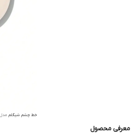
خط چشم
شیگلم
مدل Intensify Smudge-Proof کاسه ای ژلی 
معرفی محصول