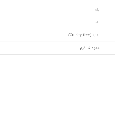
بله
بله
ندارد (Cruelty-free)
حدود 1.5 گرم