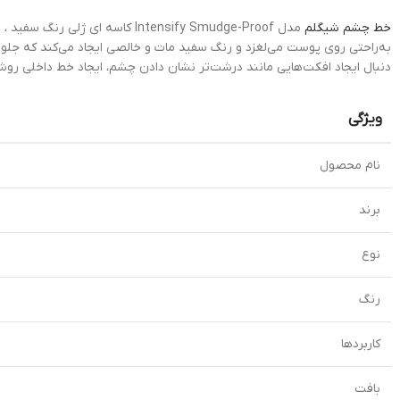
خط چشم شیگلم
مدل Intensify Smudge-Proof کاسه ای ژلی رنگ سفید ، انتخابی ایده‌آل برای افرادی است که به دنبال یک
به‌راحتی روی پوست می‌لغزد و رنگ سفید مات و خالصی ایجاد می‌کند که جلوه‌ا
دنبال ایجاد افکت‌هایی مانند درشت‌تر نشان دادن چشم، ایجاد خط داخلی رو
ویژگی
نام محصول
برند
نوع
رنگ
کاربردها
بافت