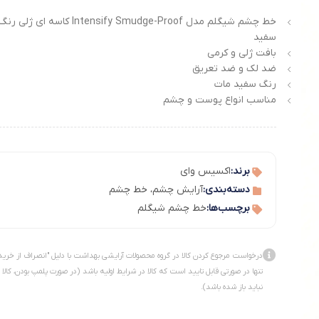
خط چشم شیگلم مدل Intensify Smudge-Proof کاسه ای ژلی رن
سفید
بافت ژلی و کرمی
ضد لک و ضد تعریق
رنگ سفید مات
مناسب انواع پوست و چشم
برند:
اکسیس وای
دسته‌بندی:
آرایش چشم
،
خط چشم
برچسب‌ها:
خط چشم شیگلم
درخواست مرجوع کردن کالا در گروه محصولات آرایشی بهداشت با دلیل "انصراف از خرید
تنها در صورتی قابل تایید است که کالا در شرایط اولیه باشد (در صورت پلمپ بودن، کالا
نباید باز شده باشد).