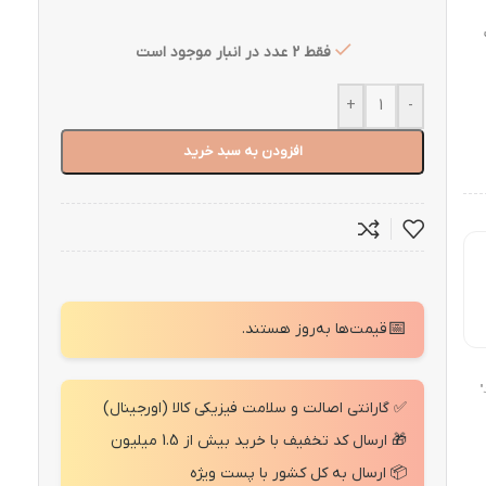
گ
فقط 2 عدد در انبار موجود است
+
-
افزودن به سبد خرید
📅
قیمت‌ها به‌روز هستند.
"
✅ گارانتی اصالت و سلامت فیزیکی کالا (اورجینال)
🎁 ارسال کد تخفیف با خرید بیش از 1.5 میلیون
📦 ارسال به کل کشور با پست ویژه