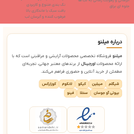
آبرسانی و رطوبت رسانی به لب ها
نگ بندی متنوع و کاربردی
ر
جلوه ای براق
بافت سبک با ماندگاری بالا
آ
دارای شاین بالا
مرطوب کننده و آبرسان لب
ا
دوام بالا
جلوه نهایی براق
ح
دارای رنگدانه های غنی
ا
حا
درباره میلنو
میلنو
فروشگاه تخصصی محصولات آرایشی و مراقبتی است که با
ارائه محصولات
اورجینال
از برندهای معتبر جهانی، تجربه‌ای
مطمئن از خرید آنلاین و حضوری فراهم می‌کند.
شیگلم
میبلین
کیکو
لانکوم
کوزارکس
بیوتی آو جوسان
سنتلا
فینو