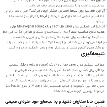
آیا این خط لب ماندگاری بالایی دارد؟
بله، این خط لب دارای ماندگاری
طولانی‌مدت است و تا ساعت‌ها روی لب‌ها باقی می‌ماند.
آیا این خط لب روی لب‌ها احساس خشکی ایجاد می‌کند؟
خیر، بافت نرم این
خط لب از خشکی لب‌ها جلوگیری می‌کند و آن‌ها را مرطوب و لطیف نگه
می‌دارد.
آیا خط لب شیگلم مدل Fact Lip Liner رنگ Mojave(paradise) برای
هدیه دادن مناسب است؟
بله، با بسته‌بندی شیک و طراحی جذاب، این خط
لب گزینه‌ای مناسب برای هدیه دادن به دوستان و عزیزان شماست.
چگونه می‌توانم این خط لب را تهیه کنم؟
شما می‌توانید این خط لب را از
فروشگاه‌های آنلاین معتبر و نمایندگی‌های رسمی شیگلم خریداری کنید.
نتیجه‌گیری
خط لب شیگلم مدل Fact Lip Liner رنگ Mojave(paradise)، انتخابی
ایده‌آل برای کسانی است که به دنبال یک خط لب با رنگ طبیعی و
ماندگاری بالا هستند. این خط لب با بافت نرم و رنگ ملایم، به شما امکان
می‌دهد تا در هر شرایطی لب‌هایی زیبا و بی‌نقص داشته باشید. اگر به
دنبال خط لبی باکیفیت و جذاب هستید، رنگ Mojave از سری Lip Facts
می‌تواند بهترین گزینه برای شما باشد.
همین حالا سفارش دهید و به لب‌های خود جلوه‌ای طبیعی