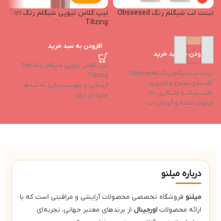
تینت لب شیگلم رنگ Obssesed
لیپ گلاس تیوپی شیگلم رنگ Tan
o
Tilizing
افزودن به سبد خرید
افزودن به سبد خرید
لیپ گلاس تیوپی شیگلم رنگ Tan
تینت لب شیگلم رنگ Obssesed
Tilizing
نگ بندی متنوع و کاربردی
لی
آبرسانی و رطوبت رسانی به لب ها
بافت سبک با ماندگاری بالا
ر
جلوه ای براق
مرطوب کننده و آبرسان لب
آ
دارای شاین بالا
جلوه نهایی براق
ا
دوام بالا
دارای رنگدانه های غنی
ح
ا
حا
درباره میلنو
میلنو
فروشگاه تخصصی محصولات آرایشی و مراقبتی است که با
ارائه محصولات
اورجینال
از برندهای معتبر جهانی، تجربه‌ای