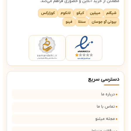
مطمئن از خرید آنلاین و حضوری فراهم می‌کند.
شیگلم
میبلین
کیکو
لانکوم
کوزارکس
بیوتی آو جوسان
سنتلا
فینو
دسترسی سریع
درباره ما
تماس با ما
مجله میلنو