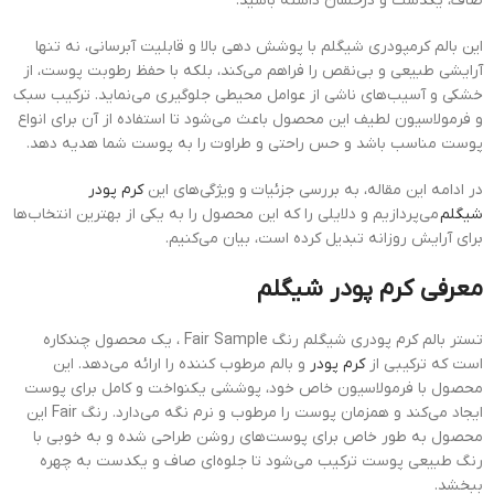
صاف، یکدست و درخشان داشته باشید.
این بالم کرمپودری شیگلم با پوشش دهی بالا و قابلیت آبرسانی، نه تنها
آرایشی طبیعی و بی‌نقص را فراهم می‌کند، بلکه با حفظ رطوبت پوست، از
خشکی و آسیب‌های ناشی از عوامل محیطی جلوگیری می‌نماید. ترکیب سبک
و فرمولاسیون لطیف این محصول باعث می‌شود تا استفاده از آن برای انواع
پوست مناسب باشد و حس راحتی و طراوت را به پوست شما هدیه دهد.
در ادامه این مقاله، به بررسی جزئیات و ویژگی‌های این
کرم پودر
شیگلم
می‌پردازیم و دلایلی را که این محصول را به یکی از بهترین انتخاب‌ها
برای آرایش روزانه تبدیل کرده است، بیان می‌کنیم.
معرفی کرم پودر شیگلم
تستر بالم کرم پودری شیگلم رنگ Fair Sample ، یک محصول چندکاره
است که ترکیبی از
کرم پودر
و بالم مرطوب کننده را ارائه می‌دهد. این
محصول با فرمولاسیون خاص خود، پوششی یکنواخت و کامل برای پوست
ایجاد می‌کند و همزمان پوست را مرطوب و نرم نگه می‌دارد. رنگ Fair این
محصول به طور خاص برای پوست‌های روشن طراحی شده و به خوبی با
رنگ طبیعی پوست ترکیب می‌شود تا جلوه‌ای صاف و یکدست به چهره
ببخشد.