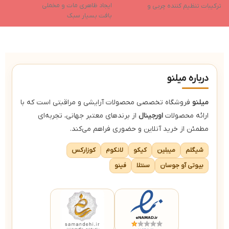
ایجاد ظاهری مات و مخملی
پ
ترکیبات تنظیم کننده چربی و
بافت بسیار سبک
ب
آنتی‌اکسیدان
بدون ایجاد حساسیت
ب
بدون عطر و مواد حساسیت‌زا
پوشش بالا
ما
جلوگیری از مسدود شدن منافذ پوست
درباره میلنو
میلنو
فروشگاه تخصصی محصولات آرایشی و مراقبتی است که با
ارائه محصولات
اورجینال
از برندهای معتبر جهانی، تجربه‌ای
مطمئن از خرید آنلاین و حضوری فراهم می‌کند.
شیگلم
میبلین
کیکو
لانکوم
کوزارکس
بیوتی آو جوسان
سنتلا
فینو