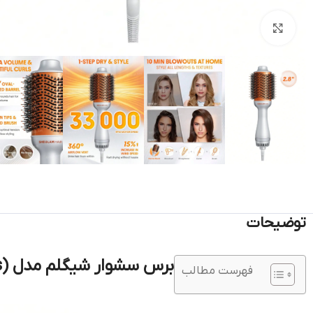
بزرگنمایی تصویر
توضیحات
برس سشوار شیگلم مدل (Blowout Bliss) 4in1 Hot Brush
فهرست مطالب