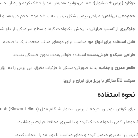
دوکاره (برس + سشوار):
شما می‌توانید همزمان مو را خشک کرده و به آن حال
حجم‌دهی بی‌نقص:
طراحی بیضی شکل برس، به ریشه موها حجم می‌دهد و انتها 
جلوگیری از آسیب حرارتی:
با پخش یکنواخت گرما و سطح سرامیکی، از داغ شد
قابل استفاده برای انواع مو:
مناسب برای موهای صاف، مجعد، نازک یا ضخیم.
طراحی سبک و خوش‌دست:
استفاده طولانی‌مدت بدون خستگی دست.
ظاهر مدرن و جذاب:
بدنه صورتی-مشکی با جزئیات دقیق، این برس را به ابزاری
سوکت EU سازگار با پریز برق ایران و اروپا.
نحوه استفاده
برای گرفتن بهترین نتیجه از برس سشوار شیگلم مدل (Blowout Bliss) 4in1 Hot Brush مراحل زیر را دنبال کنید:
موها را کمی با حوله خشک کرده و با اسپری محافظ حرارت بپوشانید.
برس را به برق متصل کرده و دمای مناسب با نوع مو را انتخاب کنید.