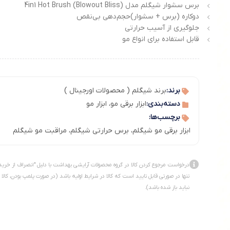
برس سشوار شیگلم مدل 4in1 Hot Brush (Blowout Bliss)
دوکاره (برس + سشوار)حجم‌دهی بی‌نقص
جلوگیری از آسیب حرارتی
قابل استفاده برای انواع مو
برند:
برند شیگلم ( محصولات اورجینال )
دسته‌بندی:
ابزار برقی مو
،
ابزار مو
برچسب‌ها:
ابزار برقی مو شیگلم
،
برس حرارتی شیگلم
،
مراقبت مو شیگلم
درخواست مرجوع کردن کالا در گروه محصولات آرایشی بهداشت با دلیل "انصراف از خرید
تنها در صورتی قابل تایید است که کالا در شرایط اولیه باشد (در صورت پلمپ بودن، کالا
نباید باز شده باشد).