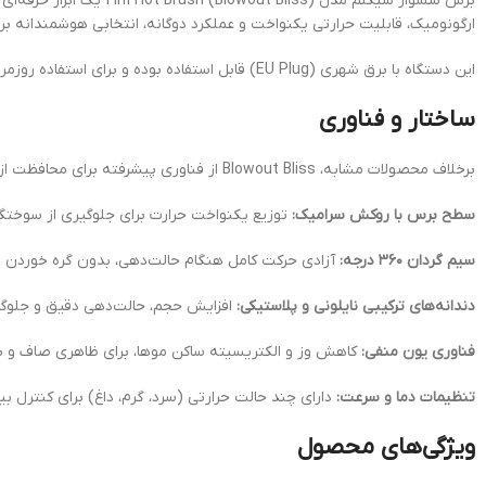
برس سشوار شیگلم مدل (
ارگونومیک، قابلیت حرارتی یکنواخت و عملکرد دوگانه، انتخابی هوشمندانه بر
این دستگاه با برق شهری (EU Plug) قابل استفاده بوده و برای استفاده روزمره یا آماده شدن سریع پیش از مراسم‌ها گزینه‌ای ایده‌آل محسوب می‌شود.
ساختار و فناوری
برخلاف محصولات مشابه، Blowout Bliss از فناوری پیشرفته برای محافظت از مو در برابر آسیب حرارتی و ارائه عملکردی حرفه‌ای بهره می‌برد:
سطح برس با روکش سرامیک:
توزیع یکنواخت حرارت برای جلوگیری از سوختگی 
سیم گردان ۳۶۰ درجه:
آزادی حرکت کامل هنگام حالت‌دهی، بدون گره خوردن 
دندانه‌های ترکیبی نایلونی و پلاستیکی:
افزایش حجم، حالت‌دهی دقیق و جلوگی
فناوری یون منفی:
کاهش وز و الکتریسیته ساکن موها، برای ظاهری صاف و بر
تنظیمات دما و سرعت:
دارای چند حالت حرارتی (سرد، گرم، داغ) برای کنترل ب
ویژگی‌های محصول