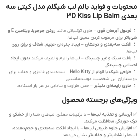
محتویات و فواید بالم لب شیگلم مدل کیتی سه
بعدی 3D Kiss Lip Balm
💄
فرمول آبرسان قوی
– حاوی ترکیباتی مانند
روغن جوجوبا، ویتامین E و
شی‌باتر
برای مرطوب کردن عمیق لب‌ها.
💄
افکت سه‌بعدی و درخشان
– ایجاد جلوه‌ای
حجیم، شفاف و براق
روی
لب‌ها.
💄
بافت سبک و غیر چسبناک
– لب‌ها را نرم و لطیف می‌کند
بدون ایجاد
احساس چسبندگی
.
💄
طراحی شیک با الهام از Hello Kitty
– بسته‌بندی فانتزی و جذاب برای
دوستداران این شخصیت دوست‌داشتنی.
💄
حاوی رایحه‌ای دلپذیر
– حس طراوت و شادابی در هر بار استفاده.
ویژگی‌های برجسته محصول
✅
آبرسانی و تغذیه لب‌ها
– با ترکیبات مغذی، لب‌های شما را
از خشکی و
ترک خوردگی محافظت می‌کند
.
✅
افزایش جلوه طبیعی لب‌ها
– با
ایجاد افکت سه‌بعدی و حجم‌دهنده
،
لب‌ها را
شاداب‌تر و جذاب‌تر
نشان می‌دهد.