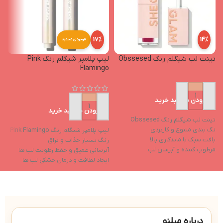
17%
14%
موجودی محدود
تینت لب شیگلم رنگ Obssesed
لیپ پلامپر شیگلم رنگ Pink
p
Flamingo
افزودن به سبد خرید
افزودن به سبد خرید
تینت لب شیگلم رنگ Obssesed
تی
نگ بندی متنوع و کاربردی
لیپ پلامپر شیگلم رنگ Pink Flamingo
ح
بافت سبک با ماندگاری بالا
رنگ بسیار جذاب و براق
ف
مرطوب کننده و آبرسان لب
آبرسانی عمیق و حفظ رطوبت لب ها
ل
جلوه نهایی براق
ایجاد لطافت و درمان خشکی لب ها
ب
دارای رنگدانه های غنی
حاوی روغن نارگیل و روغن هسته
انگور
ل
حاوی ویتامین e و ویتامین f
پا
درباره میلنو