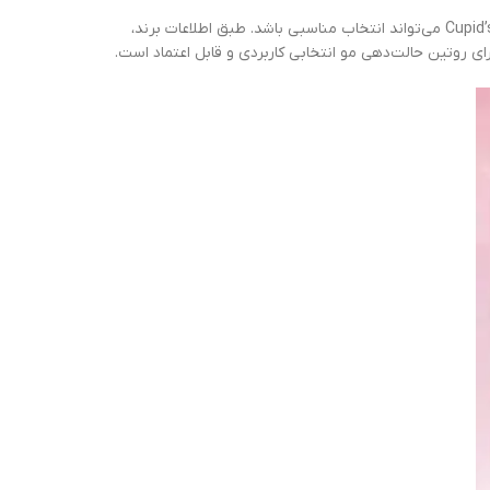
اگر به دنبال محصولی برای کنترل flyawayها و داشتن ظاهر مرتب‌تر بدون حس چسبندگی یا چربی روی مو هستید، خرید استیک مو شیگلم مدل Cupid’s Charm می‌تواند انتخاب مناسبی باشد. طبق اطلاعات برند،
ی روتین حالت‌دهی مو انتخابی کاربردی و قابل اعتماد است.