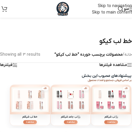
Skip to navigation
منو
Skip to main content
خط لب کیکو
خانه
/
محصولات برچسب خورده “خط لب کیکو”
Showing all 3 results
مشاهده فیلترها
فیلترها
پیشنهادهای محبوب این بخش
بر اساس فروش، جستجو و تعداد محصول
تگ
تگ
تگ
رژ لب شیگلم
رژ لب جامد شیگلم
خط لب شیگلم
مشاهده
مشاهده
مشاهده