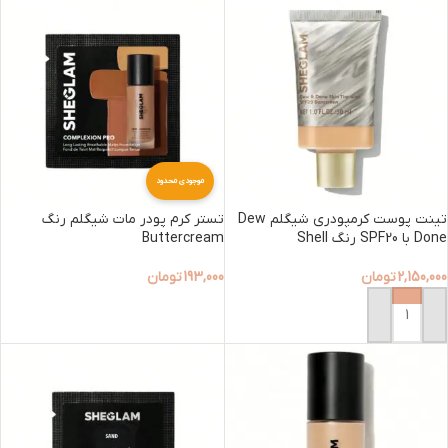
موجودی محدود
تینت پوست کرمپودری شیگلم Dew
تستر کرم پودر مات شیگلم رنگ
Done با SPF20 رنگ Shell
Buttercream
2,150,000
تومان
193,000
تومان
افزودن به سبد خرید
افزودن به سبد خرید