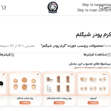
Skip to navigation
منو
Skip to main content
کرم پودر شیگلم
خانه
/
محصولات برچسب خورده “کرم پودر شیگلم”
نمایش 1–18 از 78 نتیجه
مشاهده فیلترها
فیلترها
پیشنهادهای محبوب این بخش
بر اساس فروش، جستجو و تعداد محصول
دسته
تگ
تگ
تگ
کرم پودر
پودر پرپشت کننده مو شیگلم
پودر فیکس شیگلم
مشاهده
مشاهده
مشاهده