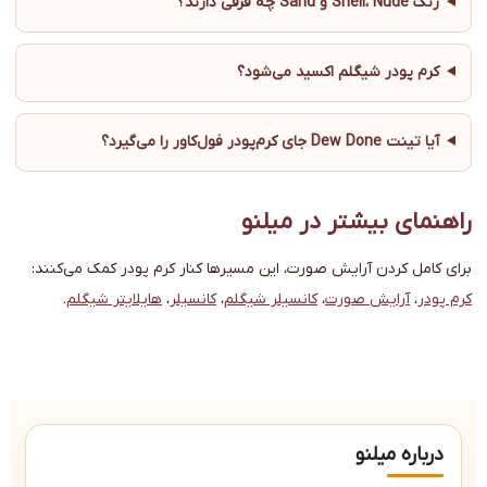
رنگ Shell، Nude و Sand چه فرقی دارند؟
کرم پودر شیگلم اکسید می‌شود؟
آیا تینت Dew Done جای کرم‌پودر فول‌کاور را می‌گیرد؟
راهنمای بیشتر در میلنو
برای کامل کردن آرایش صورت، این مسیرها کنار کرم پودر کمک می‌کنند:
کرم پودر
،
آرایش صورت
،
کانسیلر شیگلم
،
کانسیلر
،
هایلایتر شیگلم
.
درباره میلنو