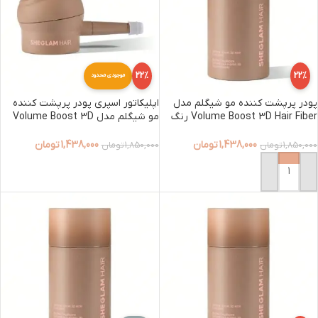
22%
22%
موجودی محدود
پودر پرپشت کننده مو شیگلم مدل
اپلیکاتور اسپری پودر پرپشت کننده
Volume Boost 3D Hair Fiber رنگ
مو شیگلم مدل Volume Boost 3D
Precision Applicator
Light Brown
1,438,000
تومان
1,438,000
تومان
1,850,000
تومان
1,850,000
تومان
افزودن به سبد خرید
افزودن به سبد خرید