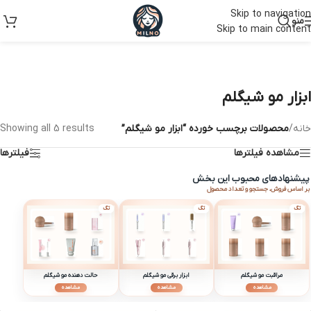
Skip to navigation
منو
Skip to main content
ابزار مو شیگلم
خانه
/
محصولات برچسب خورده “ابزار مو شیگلم”
Showing all 5 results
مشاهده فیلترها
فیلترها
پیشنهادهای محبوب این بخش
بر اساس فروش، جستجو و تعداد محصول
تگ
تگ
تگ
مراقبت مو شیگلم
ابزار برقی مو شیگلم
حالت دهنده مو شیگلم
مشاهده
مشاهده
مشاهده