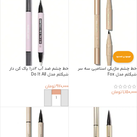
موجودی محدود
خط چشم ماژیکی استامپی سه سر
خط چشم ضد آب 2در1 پاک کن دار
شیگلم مدل Fox
شیگلم مدل Do It All
970,000
تومان
1,150,000
تومان
افزودن به سبد خرید
افزودن به سبد خرید