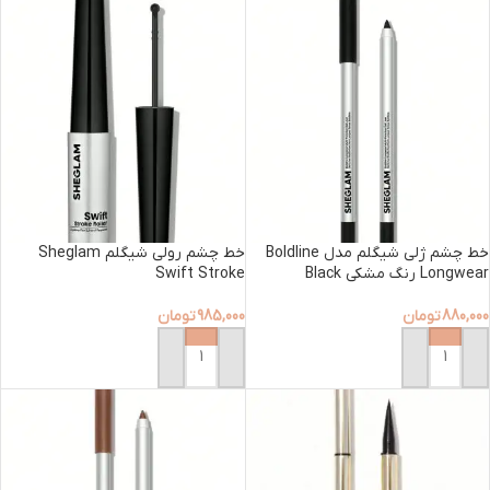
خط چشم ژلی شیگلم مدل Boldline
خط چشم رولی شیگلم Sheglam
Longwear رنگ مشکی Black
Swift Stroke
880,000
تومان
985,000
تومان
افزودن به سبد خرید
افزودن به سبد خرید