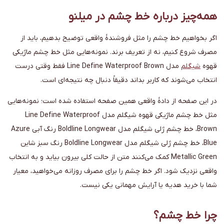
همه‌چیز درباره خط چشم در میلنو
اگر بخواهیم خط چشم را مثل فروشندهٔ واقعی توضیح بدهیم، باید از
مصرف شروع کنیم، نه از تعریف برند. نمونه‌هایی مثل خط چشم ماژیکی
قهوه
شیگلم
مدل Line Define Waterproof Brown فقط وقتی درست
انتخاب می‌شوند که کاربر بداند دقیقاً دنبال چه نتیجه‌ای است.
در این صفحه از دادهٔ واقعی همین صفحه استفاده شده است؛ نمونه‌هایی
مثل خط چشم ماژیکی قهوه شیگلم مدل Line Define Waterproof
Brown، خط چشم ژلی شیگلم مدل Boldline Longwear رنگ آبی Azure
Blue، خط چشم ژلی شیگلم مدل Boldline Longwear رنگ سبز شاین
Metallic Green کمک می‌کنند متن از حالت کلی بیرون بیاید و به انتخاب
واقعی نزدیک شود. اگر خط چشم را برای مصرف روزانه می‌خواهید، معیار
شما با خرید هدیه یا آرایش مهمانی یکی نیست.
چرا خط چشم؟