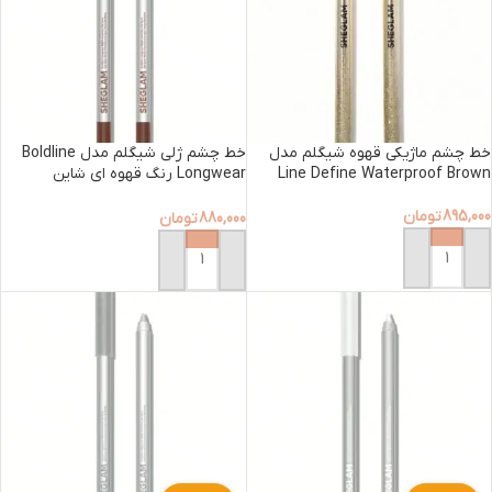
خط چشم ماژیکی قهوه شیگلم مدل
خط چشم ژلی شیگلم مدل Boldline
Line Define Waterproof Brown
Longwear رنگ قهوه ای شاین
Metallic Brown
895,000
تومان
880,000
تومان
افزودن به سبد خرید
افزودن به سبد خرید