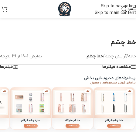
Skip to navigation
منو
Skip to main content
خط چشم
خانه
/
آرایش چشم
/
خط چشم
نمایش 1–18 از 49 نتیجه
مشاهده فیلترها
فیلترها
پیشنهادهای محبوب این بخش
بر اساس فروش، جستجو و تعداد محصول
تگ
تگ
تگ
تگ
خط چشم شیگلم
خط لب شیگلم
سایه چشم شیگلم
مشاهده
مشاهده
مشاهده