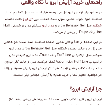
راهنمای خرید آرایش ابرو با نگاه واقعی
در میلنو برای آرایش ابرو اول می‌پرسیم قرار است محصول کجا و چند بار
استفاده شود. جواب همین سؤال ساده، انتخاب بین
ژل ابرو
حالت دهنده
شیگلم
مدل Brow Behavior Gel و
مداد ابرو
شیگلم مدل تراشیدنی Fluff
Line رنگ Taupe را روشن‌تر می‌کند.
در این صفحه از دادهٔ واقعی همین صفحه استفاده شده است؛ نمونه‌هایی
مثل ژل ابرو حالت دهنده شیگلم مدل Brow Behavior Gel، مداد ابرو
شیگلم مدل تراشیدنی Fluff Line رنگ Taupe، مداد ابرو شیگلم مدل
تراشیدنی Fluff Line رنگ Auburn کمک می‌کنند متن از حالت کلی بیرون
بیاید و به انتخاب واقعی نزدیک شود. اگر آرایش ابرو را برای مصرف روزانه
می‌خواهید، معیار شما با خرید هدیه یا آرایش مهمانی یکی نیست.
چرا آرایش ابرو؟
آرایش ابرو وقتی انتخاب خوبی است که معیارهایش روشن باشد: تناژ