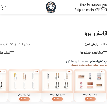
Skip to navigation
منو
Skip to main content
آرایش ابرو
خانه
/
آرایش ابرو
نمایش 1–18 از 45 نتیجه
مشاهده فیلترها
فیلترها
پیشنهادهای محبوب این بخش
بر اساس فروش، جستجو و تعداد محصول
تگ
تگ
تگ
دسته
پالت سایه شیگلم
هاشور ابرو شیگلم
ژل ابرو شیگلم
مشاهده
مشاهده
مشاهده