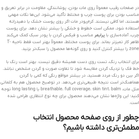
در صفحات رقیب معمولاً روی مات بودن، پوشانندگی، مقاومت در برابر تعریق و
مناسب بودن برای پوست چرب و مختلط تأکید می‌شود. این‌ها نکات مهمی
هستند، اما کافی نیستند. کرم‌پودر مات اگر روی پوست خشک یا دهیدراته
استفاده شود، ممکن است خطوط و خشکی را بیشتر نشان دهد. برای پوست
چرب، آماده‌سازی با
پرایمر
مناسب و فیکس کردن با پودر سبک کمک می‌کند
ظاهر کار تمیزتر بماند. برای پوست مختلط، معمولاً بهتر است فقط ناحیه T-
zone را بیشتر کنترل کنید و روی گونه‌ها محصول را سبک‌تر بزنید.
برای انتخاب رنگ، تست روی دست همیشه دقیق نیست. بهتر است رنگ با
خط فک یا نزدیک گردن مقایسه شود تا تفاوت صورت و گردن مشخص نباشد.
اگر بین دو رنگ مردد هستید، در بیشتر مواقع رنگی که کمی با گردن
هماهنگ‌تر است نتیجه طبیعی‌تری می‌دهد. در توضیح محصول هم به کلماتی
مثل مات، breathable، full coverage، skin tint، balm یا long lasting توجه
کنید؛ این واژه‌ها نشان می‌دهند محصول برای چه نوع انتظاری طراحی شده
است.
چطور از روی صفحه محصول انتخاب
مطمئن‌تری داشته باشیم؟