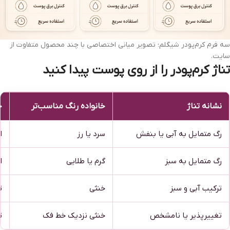
سه فرم کرم‌پودر شیگلم؛ تصویر میانی اختصاصی با چند محصول متفاوت از
سایت.
تناژ کرم‌پودر را از روی پوست پیدا کنید
نشانه تناژ
خانواده رنگ مناسب‌تر
خ
رگ متمایل به آبی یا بنفش
سرد یا رز
ا
رگ متمایل به سبز
گرم یا طلایی
ا
ترکیب آبی و سبز
خنثی
ت
تغییرپذیر یا نامشخص
خنثی نزدیک خط فک
ت