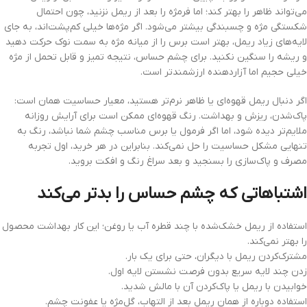
می‌تواند ظاهر را بهتر کند؛ اما فرمژه را بعد از ریمل نزنید، چون احتمال
شکستگی مژه و چسبندگی بیشتر می‌شود. اگر مژه‌ها خیلی کم‌پشت‌اند، به جای
لایه‌های زیاد ریمل، بهتر است برس را از میانه مژه به سمت نوک حرکت دهید
و ریشه را سنگین نکنید. برای چشم حساس، نتیجه تمیز و قابل تحمل از مژه
خیلی حجیم اما آزاردهنده ارزشمندتر است.
اگر دنبال ریمل قهوه‌ای یا ظاهر نرم‌تر هستید، معیار حساسیت همان است:
پاک‌شدن، ریزش و بهداشت. رنگ قهوه‌ای ممکن است برای آرایش روزانه
ملایم‌تر دیده شود، اما اگر فرمول یا برس مناسب چشم شما نباشد، رنگ به
تنهایی مشکل حساسیت را حل نمی‌کند. بنابراین در هر خرید، اول تجربه
مصرف و پاک‌سازی را بسنجید و بعد سراغ رنگ و افکت بروید.
اشتباهاتی که چشم حساس را بدتر می‌کند
استفاده از ریمل خشک‌شده با چند قطره آب یا روغن؛ این کار بهداشت محصول
را بهتر نمی‌کند.
مشترک‌کردن ریمل با دیگران، حتی برای یک بار.
زدن چند لایه سریع بدون فرصت نشستن لایه اول.
خوابیدن با ریمل یا پاک‌کردن آن با مالش شدید.
استفاده دوباره از همان ریمل بعد از التهاب، گل‌مژه یا عفونت چشم.