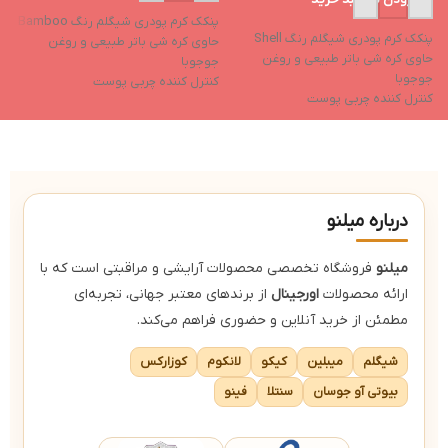
کا
پنکک کرم پودری شیگلم رنگ Bamboo
پنکک کرم پودری شیگلم رنگ Shell
ب
حاوی کره شی باتر طبیعی و روغن
حاوی کره شی باتر طبیعی و روغن
پ
جوجوبا
جوجوبا
ت
کنترل کننده چربی پوست
کنترل کننده چربی پوست
خ
ایجاد رطوبت پوست و حفظ آن
ایجاد رطوبت پوست و حفظ آن
ف
جلوگیری از ایجاد جوش
جلوگیری از ایجاد جوش
دارای جلوه ای مات و بافتی مخملی
دارای جلوه ای مات و بافتی مخملی
کاور بسیار بالا (فول کاور)
کاور بسیار بالا (فول کاور)
درباره میلنو
میلنو
فروشگاه تخصصی محصولات آرایشی و مراقبتی است که با
ارائه محصولات
اورجینال
از برندهای معتبر جهانی، تجربه‌ای
مطمئن از خرید آنلاین و حضوری فراهم می‌کند.
شیگلم
میبلین
کیکو
لانکوم
کوزارکس
بیوتی آو جوسان
سنتلا
فینو