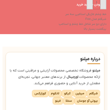
افزودن به سبد خرید
خط چشم ماژیکی استامپی سه سر
شیگلم مدل Fox
دارای دو سر شامل خط چشم و استامپ
پيگمنت بسيار بالا
ماندگاری عالی
ضد آب
بدون ريزش
درباره میلنو
میلنو
فروشگاه تخصصی محصولات آرایشی و مراقبتی است که با
ارائه محصولات
اورجینال
از برندهای معتبر جهانی، تجربه‌ای
مطمئن از خرید آنلاین و حضوری فراهم می‌کند.
شیگلم
میبلین
کیکو
لانکوم
کوزارکس
بیوتی آو جوسان
سنتلا
فینو