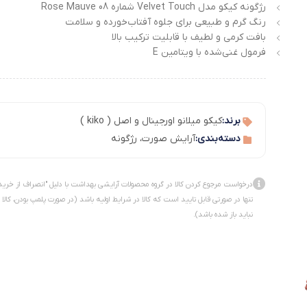
رژگونه کیکو مدل Velvet Touch شماره 08 Rose Mauve
رنگ گرم و طبیعی برای جلوه آفتاب‌خورده و سلامت
بافت کرمی و لطیف با قابلیت ترکیب بالا
فرمول غنی‌شده با ویتامین E
برند:
کیکو میلانو اورجینال و اصل ( kiko )
دسته‌بندی:
آرایش صورت
،
رژگونه
درخواست مرجوع کردن کالا در گروه محصولات آرایشی بهداشت با دلیل "انصراف از خرید
تنها در صورتی قابل تایید است که کالا در شرایط اولیه باشد (در صورت پلمپ بودن، کالا
نباید باز شده باشد).