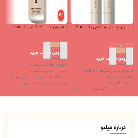
2%
کانسیلر پد دار شیگلم رنگ Shell
کرم پودر مات شیگلم رنگ Fair
پ
افزودن به سبد خرید
افزودن به سبد خرید
کرم پودر مات شیگلم رنگ Fair
کانسیلر پد دار شیگلم رنگ Shell
پ
پوشش کامل و یکدست
بافتی نرم و سبک
ح
سطح قابل تنفس و مقاوم در برابر آب
پیگمنت قدرتمند
ج
ترکیبات تنظیم کننده چربی و
تولید شده بدون آزمایش‌های حیوانی
ک
آنتی‌اکسیدان
خواص مرطوب‌کننده
ا
بدون عطر و مواد حساسیت‌زا
فاقد ایجاد چسبندگی بعد از استفاده
ج
د
ک
درباره میلنو