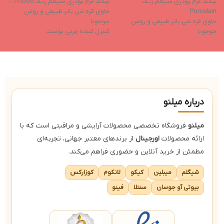
پنکک کرم پودری شیگلم رنگ
پنکک کرم پودری شیگلم رنگ Bamboo
ت
Porcelain
حاوی کره شی باتر طبیعی و روغن
l
حاوی کره شی باتر طبیعی و روغن
جوجوبا
م
جوجوبا
کنترل کننده چربی پوست
پ
کنترل کننده چربی پوست
ایجاد رطوبت پوست و حفظ آن
غ
ایجاد رطوبت پوست و حفظ آن
جلوگیری از ایجاد جوش
س
جلوگیری از ایجاد جوش
دارای جلوه ای مات و بافتی مخملی
ب
دارای جلوه ای مات و بافتی مخملی
کاور بسیار بالا (فول کاور)
ض
کاور بسیار بالا (فول کاور)
درباره میلنو
میلنو
فروشگاه تخصصی محصولات آرایشی و مراقبتی است که با
ارائه محصولات
اورجینال
از برندهای معتبر جهانی، تجربه‌ای
مطمئن از خرید آنلاین و حضوری فراهم می‌کند.
شیگلم
میبلین
کیکو
لانکوم
کوزارکس
بیوتی آو جوسان
سنتلا
فینو