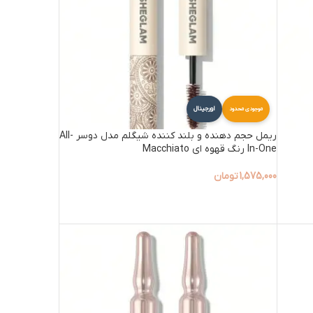
اورجینال
موجودی محدود
ریمل حجم دهنده و بلند کننده شیگلم مدل دوسر All-
In-One رنگ قهوه ای Macchiato
1,575,000
تومان
افزودن به سبد خرید