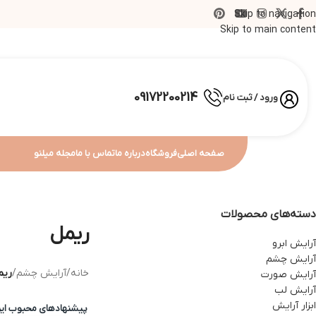
Skip to navigation
Skip to main content
09172200214
ورود / ثبت نام
صفحه اصلی
فروشگاه
درباره ما
تماس با ما
مجله میلنو
دسته‌های محصولات
ریمل
آرایش ابرو
آرایش چشم
خانه
/
آرایش چشم
/
ریم
آرایش صورت
آرایش لب
ابزار آرایش
پیشنهادهای محبوب ا