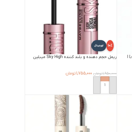
10%
اورجینال
I Love
ریمل حجم دهنده و بلند کننده Sky High میبلین
1,755,000
تومان
1,950,000
تومان
افزودن به سبد خرید