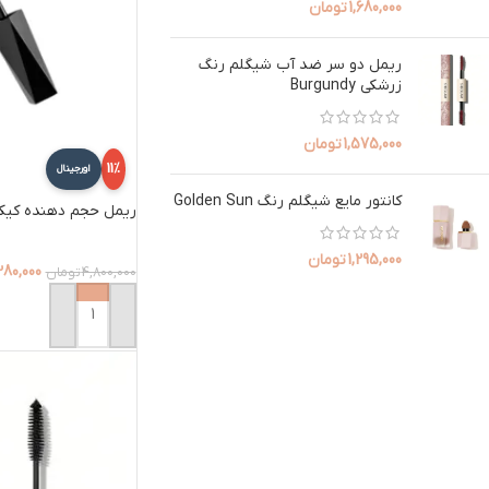
1,680,000
تومان
ریمل دو سر ضد آب شیگلم رنگ
زرشکی Burgundy
1,575,000
تومان
11%
اورجینال
کانتور مایع شیگلم رنگ Golden Sun
ریمل حجم دهنده کیکو مدل lpt
1,295,000
تومان
280,000
4,800,000
تومان
افزودن به سبد خرید