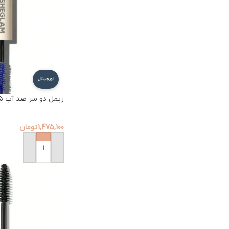
اورجینال
ریمل دو سر ضد آب شیگل
1,475,100
تومان
افزودن به سبد خرید