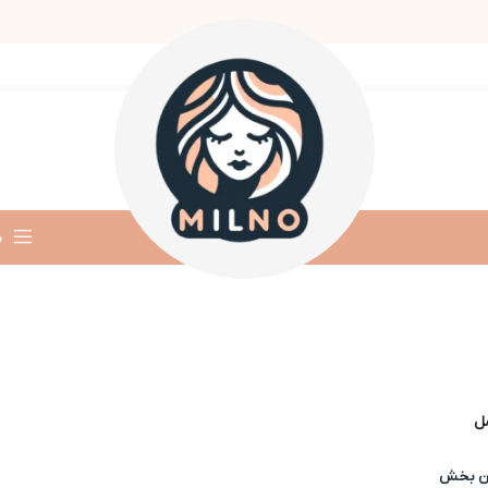
د
ل
ین بخش