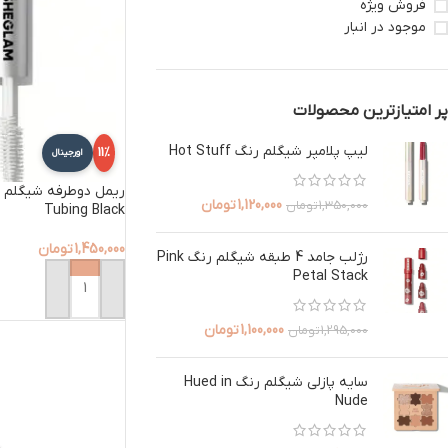
فروش ویژه
موجود در انبار
پر امتیازترین محصولات
لیپ پلامپر شیگلم رنگ Hot Stuff
11%
اورجینال
ریمل دوطرفه شیگلم م
1,120,000
تومان
1,350,000
تومان
Tubing Black
1,450,000
تومان
رژلب جامد 4 طبقه شیگلم رنگ Pink
Petal Stack
افزودن به سبد خرید
1,100,000
تومان
1,295,000
تومان
سایه پازلی شیگلم رنگ Hued in
Nude