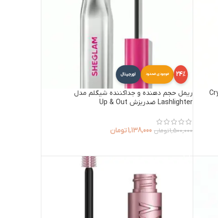
24%
اورجینال
موجودی محدود
یگلم مدل Crystal
ریمل حجم دهنده و جداکننده شیگلم مدل
Lashlighter ضدریزش Up & Out
1,138,000
تومان
1,500,000
تومان
افزودن به سبد خرید