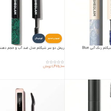
اورجینال
موجودی محدود
م رنگ آبی Blue
ریمل دو سر شیگلم مدل ضد آب و حجم دهند
1,475,100
تومان
افزودن به سبد خرید