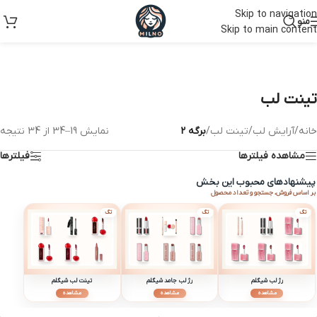
Skip to navigation
منو
Skip to main content
تینت لب
خانه
/
آرایش لب
/
تینت لب
/
برگه 2
نمایش 19–34 از 34 نتیجه
مشاهده فیلترها
فیلترها
پیشنهادهای محبوب این بخش
بر اساس فروش، جستجو و تعداد محصول
تگ
تگ
تگ
رژ لب شیگلم
رژ لب جامد شیگلم
تینت لب شیگلم
مشاهده
مشاهده
مشاهده