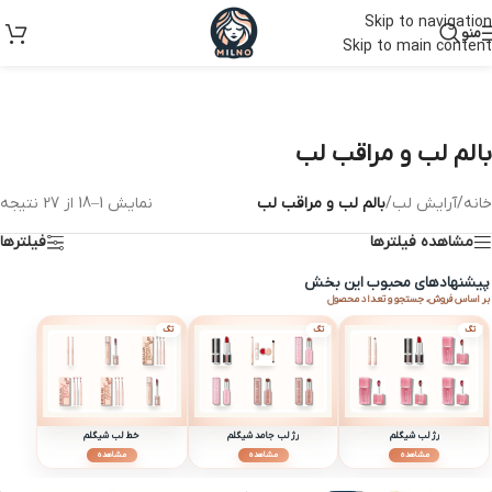
Skip to navigation
منو
Skip to main content
بالم لب و مراقب لب
خانه
/
آرایش لب
/
بالم لب و مراقب لب
نمایش 1–18 از 27 نتیجه
مشاهده فیلترها
فیلترها
پیشنهادهای محبوب این بخش
بر اساس فروش، جستجو و تعداد محصول
تگ
تگ
تگ
رژ لب شیگلم
رژ لب جامد شیگلم
خط لب شیگلم
مشاهده
مشاهده
مشاهده