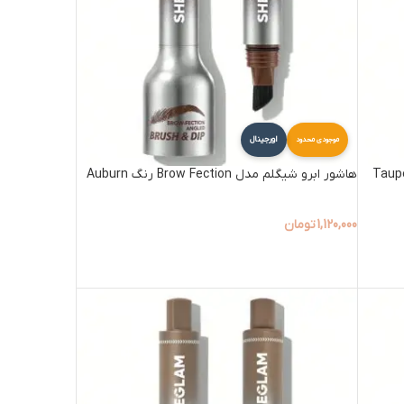
اورجینال
موجودی محدود
هاشور ابرو شیگلم مدل Brow Fection رنگ Auburn
1,120,000
تومان
افزودن به سبد خرید