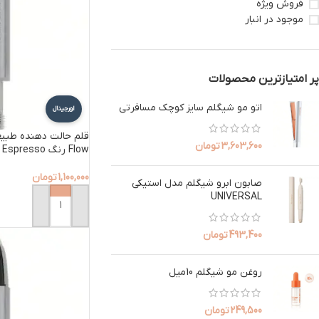
فروش ویژه
موجود در انبار
پر امتیازترین محصولات
اتو مو شیگلم سایز کوچک مسافرتی
اورجینال
3,603,600
تومان
Flow رنگ Espresso
1,100,000
تومان
صابون ابرو شیگلم مدل استیکی
UNIVERSAL
افزودن به سبد خرید
493,400
تومان
روغن مو شیگلم 10میل
249,500
تومان