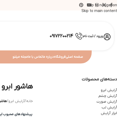
Skip to navigation
Skip to main content
09172200214
ورود / ثبت نام
صفحه اصلی
فروشگاه
درباره ما
تماس با ما
مجله میلنو
دسته‌های محصولات
هاشور ابرو
آرایش ابرو
آرایش چشم
خانه
/
آرایش ابرو
/
هاشور
آرایش صورت
آرایش لب
ابزار آرایش
پیشنهادهای محبوب ا