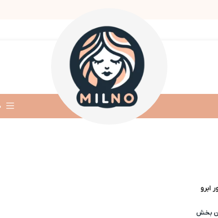
د
 ابرو
ین بخش