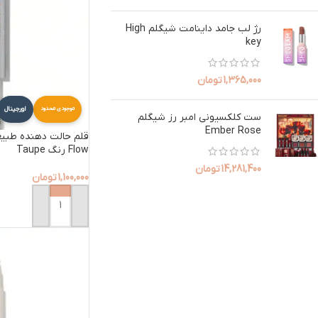
رژ لب جامد داینامت شیگلم High
key
1,365,000
تومان
اورجینال
موجودی محدود
ست کلکسیونی امبر رز شیگلم
Ember Rose
Flow رنگ Taupe
14,281,400
تومان
1,100,000
تومان
افزودن به سبد خرید