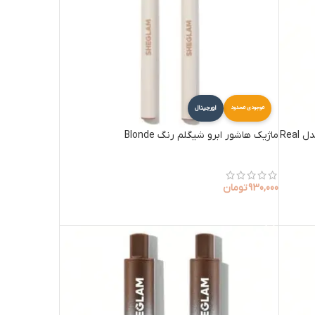
اورجینال
موجودی محدود
قلم حالت دهنده طبیعی ابرو دو سر شیگلم مدل Real
ماژیک هاشور ابرو شیگلم رنگ Blonde
930,000
تومان
افزودن به سبد خرید