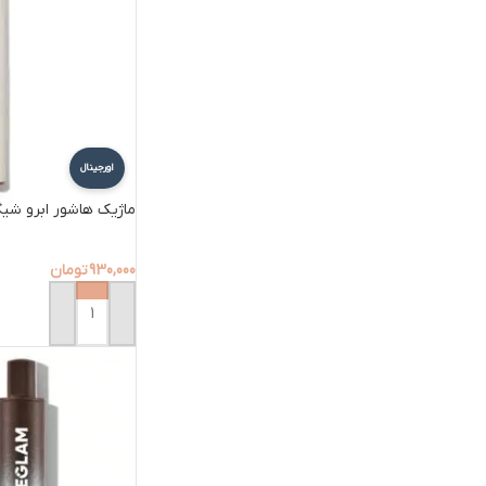
اورجینال
ماژیک هاشور ابرو شیگلم 
930,000
تومان
افزودن به سبد خرید