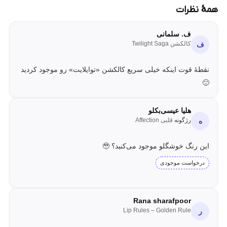
همهٔ نظرات
ف. سلمانی
کالکشن Twilight Saga
ف
نقطهٔ قوت اینکه خیلی سریع کالکشن «توایلایت» رو موجود کردید
🙂
هلیا عیسی‌بکلو
رژگونه
قلبی Affection
ه
این رنگ خوشگلو موجود می‌کنید؟ 🥹
درخواست موجودی
Rana sharafpoor
Lip Rules – Golden Rule
ر