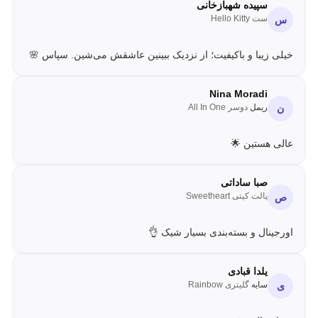
سپیده شهبازخانی
ست Hello Kitty
س
خیلی زیبا و باکیفیت؛ از نزدیک ببینین عاشقش می‌شین. سپاس 🌸
Nina Moradi
ریمل
دوسر All In One
ن
عالی هستین 🌟
صبا ساداتی
پالت کیتی Sweetheart
ص
اورجینال و بسته‌بندی بسیار شیک 👌
یلدا قبادی
سایه
گلیتری Rainbow
ی