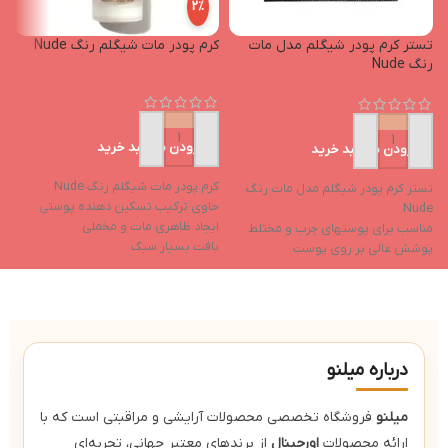
2%
تستر کرم پودر شیگلم مدل مات
کرم پودر مات شیگلم رنگ Nude
ک
رنگ Nude
افزودن به سبد خرید
افزودن به سبد خرید
کرم پودر مات شیگلم رنگ Nude
ک
تستر کرم پودر شیگلم مدل مات رنگ
حاوی ترکیب تسکین دهنده پوستی
ح
Nude
ایجاد ظاهری مات و مخملی
ا
مناسب برای پوستهای چرب و مختلط
بافت بسیار سبک
ب
پوشش عالی بر روی پوست
بدون ایجاد حساسیت
ب
غیرمسدودکننده منافذ پوست و ایجاد
پوشش بالا
پ
سطح قابل تنفس
جلوگیری از مسدود شدن منافذ پوست
ج
بافت سبک با پوشش بالا
ضدآب و ضدتعریق
درباره میلنو
میلنو
فروشگاه تخصصی محصولات آرایشی و مراقبتی است که با
ارائه محصولات
اورجینال
از برندهای معتبر جهانی، تجربه‌ای