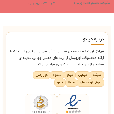
ترکیبات تنظیم کننده چربی و
م
کنترل کننده چربی پوست
آنتی‌اکسیدان
پ
ایجاد رطوبت پوست و حفظ آن
بدون عطر و مواد حساسیت‌زا
غ
جلوگیری از ایجاد جوش
س
دارای جلوه ای مات و بافتی مخملی
ب
کاور بسیار بالا (فول کاور)
ض
درباره میلنو
میلنو
فروشگاه تخصصی محصولات آرایشی و مراقبتی است که با
ارائه محصولات
اورجینال
از برندهای معتبر جهانی، تجربه‌ای
مطمئن از خرید آنلاین و حضوری فراهم می‌کند.
شیگلم
میبلین
کیکو
لانکوم
کوزارکس
بیوتی آو جوسان
سنتلا
فینو