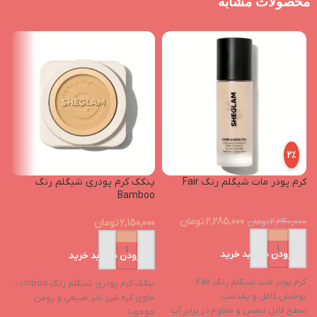
محصولات مشابه
2%
کرم پودر مات شیگلم رنگ Fair
پنکک کرم پودری شیگلم رنگ
ت
Bamboo
رن
2,285,000
تومان
2,340,000
تومان
2,150,000
تومان
0
افزودن به سبد خرید
افزودن به سبد خرید
کرم پودر مات شیگلم رنگ Fair
پنکک کرم پودری شیگلم رنگ Bamboo
پوشش کامل و یکدست
ت
حاوی کره شی باتر طبیعی و روغن
سطح قابل تنفس و مقاوم در برابر آب
l
جوجوبا