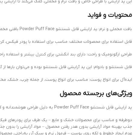
این پد ارایشی با طراحی خاص و بافت نرم و مخملی، کمک می‌کند تا آرایشی
محتویات و فواید
بافت مخملی و نرم: پد ارایشی قابل شستشو Powder Puff Face بافتی مخملی دارد که مواد آرایشی را به‌خوبی جذب کرده و بدون ایجاد لکه یا چسبندگی، آن‌ها را روی پوست پخش می‌کند.
قابل استفاده برای محصولات مختلف: مناسب برای استفاده با پودر فیکس، کرم 
طراحی ارگونومیک و راحت: دارای بند انگشتی برای کنترل بیشتر و استفاده را
قابل شستشو و بادوام: این پد آرایشی قابل شستشو بوده و می‌توان بارها از آ
ایده‌آل برای انواع پوست: مناسب برای انواع پوست، از جمله چرب، خشک، م
ویژگی‌های برجسته محصول
پد ارایشی قابل شستشو Powder Puff Face به دلیل طراحی هوشمندانه و کاربردی خود، یک انتخاب عالی برای آرایش روزانه و حرفه‌ای محسوب می‌شود. برخی از ویژگی‌های برجسته آن شامل موارد زیر است:
دوطرفه و مناسب برای محصولات خشک و مایع – یک طرف برای پودرهای فی
جذب بهینه مواد آرایشی بدون هدر رفتن محصول – مواد آرایشی را بدون ج
عدم ایجاد خطوط و لکه روی پوست – فرمول نرم و سبک آن به‌راحتی محصولات 