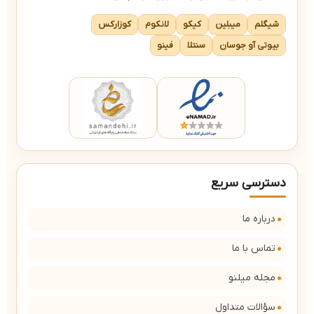
شیگلم
میبلین
کیکو
لانکوم
کوزارکس
بیوتی آو جوسان
سنتلا
فینو
دسترسی سریع
درباره ما
تماس با ما
مجله میلنو
سؤالات متداول