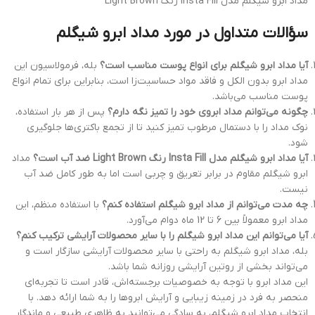
مداد ابرو شیگلم مدل Insta Fill رنگ Light Brown
سؤالات متداول در مورد مداد ابرو شیگلم
آیا مداد ابرو شیگلم برای انواع پوست مناسب است؟
بله، فرمولاسیون این
مداد ابرو بدون الکل و فاقد مواد حساسیت‌زا است، بنابراین برای تمام انواع
پوست مناسب می‌باشد.
چگونه می‌توانم مداد ابروی خود را تمیز نگه دارم؟
پس از هر بار استفاده،
نوک مداد را با دستمال مرطوب تمیز کنید تا از تجمع باکتری‌ها جلوگیری
شود.
آیا مداد ابرو شیگلم مدل Insta Fill رنگ Light Brown ضد آب است؟
مداد
ابرو شیگلم مقاوم در برابر تعریق و چربی است اما به طور کامل ضد آب
نیست.
چه مدت می‌توانم از مداد ابرو شیگلم استفاده کنم؟
با استفاده منظم، این
مداد ابرو معمولاً بین 6 تا 12 ماه دوام می‌آورد.
آیا می‌توانم این مداد ابرو شیگلم را با سایر محصولات آرایشی ترکیب کنم؟
بله، مداد ابرو شیگلم به راحتی با سایر محصولات آرایشی سازگار است و
می‌تواند بخشی از روتین آرایشی روزانه شما باشد.
این مداد ابرو با توجه به خصوصیات برجسته‌اش، قادر است تا تجربه‌ای
منحصر به فرد در زمینه زیبایی و آرایش ابروها را به شما ارائه دهد. با
انتخاب مداد ابرو شیگلم، به سادگی می‌توانید به ظاهری طبیعی و ماندگار