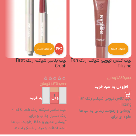
26%
موجودی محدود
موجودی محدود
لیپ گلاس تیوپی شیگلم رنگ Tan
لیپ پلامپر شیگلم رنگ First
p
Crush
Tilizing
895,000
تومان
1,350,000
تومان
0
افزودن به سبد خرید
افزودن به سبد خرید
لیپ گلاس تیوپی شیگلم رنگ Tan
تی
Tilizing
لیپ پلامپر شیگلم رنگ First Crush
ح
آبرسانی و رطوبت رسانی به لب ها
رنگ بسیار جذاب و براق
ف
جلوه ای براق
آبرسانی عمیق و حفظ رطوبت لب ها
ل
دارای شاین بالا
ایجاد لطافت و درمان خشکی لب ها
ب
دوام بالا
حاوی روغن نارگیل و روغن هسته