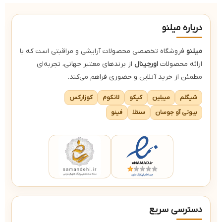
انگور
ل
حاوی ویتامین e و ویتامین f
پا
درباره میلنو
میلنو
فروشگاه تخصصی محصولات آرایشی و مراقبتی است که با
ارائه محصولات
اورجینال
از برندهای معتبر جهانی، تجربه‌ای
مطمئن از خرید آنلاین و حضوری فراهم می‌کند.
شیگلم
میبلین
کیکو
لانکوم
کوزارکس
بیوتی آو جوسان
سنتلا
فینو
دسترسی سریع