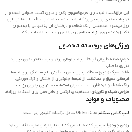
خشکی محافظت می‌کند.
این براق‌کننده لب دارای فرمولاسیون وگان و بدون تست حیوانی است و از
ترکیبات مغذی بهره می‌برد که باعث حفظ سلامت و لطافت لب‌ها در طول
روز می‌شود. همچنین، رنگ شفاف و درخشان آن به‌تنهایی یا به‌عنوان
تکمیل‌کننده روی
رژ لب
، ظاهری بی‌نقص و جذاب را ایجاد می‌کند.
ویژگی‌های برجسته محصول
حجم‌دهنده طبیعی لب‌ها
: ایجاد جلوه‌ای پرتر و برجسته‌تر بدون نیاز به
تزریق یا فیلر.
بافت سبک و غیرچسبناک
: بدون حس سنگینی یا چسبندگی روی لب‌ها.
آبرسانی عمیق و محافظت از لب‌ها
: جلوگیری از خشکی و ترک‌خوردگی.
رنگ شفاف و درخشان
: مناسب برای استفاده به‌تنهایی یا روی رژ لب.
طراحی شیک و کاربردی
: بسته‌بندی لوکس و قابل‌حمل برای استفاده روزانه.
محتویات و فواید
لیپ گلاس شیگلم
Oh Em Gee شامل ترکیبات کلیدی زیر است:
روغن جوجوبا
: مرطوب‌کننده طبیعی که لب‌ها را نرم و لطیف نگه می‌دارد.
شی باتر (کره شی)
: تغذیه‌کننده و محافظ لب‌ها در برابر خشکی.