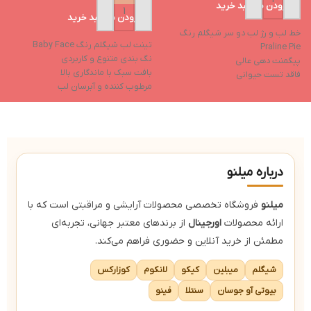
افزودن به سبد خرید
افزودن به سبد خرید
خط لب و رژ لب دو سر شیگلم رنگ
تینت لب شیگلم رنگ Baby Face
لی
Praline Pie
نگ بندی متنوع و کاربردی
ر
پیگمنت دهی عالی
بافت سبک با ماندگاری بالا
آ
فاقد تست حیوانی
مرطوب کننده و آبرسان لب
ا
رنگدانه‌های قوی
جلوه نهایی براق
ح
عدم چسبندگی و ماسیدگی
دارای رنگدانه های غنی
ا
قابلیت بازیافت
حا
درباره میلنو
میلنو
فروشگاه تخصصی محصولات آرایشی و مراقبتی است که با
ارائه محصولات
اورجینال
از برندهای معتبر جهانی، تجربه‌ای
مطمئن از خرید آنلاین و حضوری فراهم می‌کند.
شیگلم
میبلین
کیکو
لانکوم
کوزارکس
بیوتی آو جوسان
سنتلا
فینو