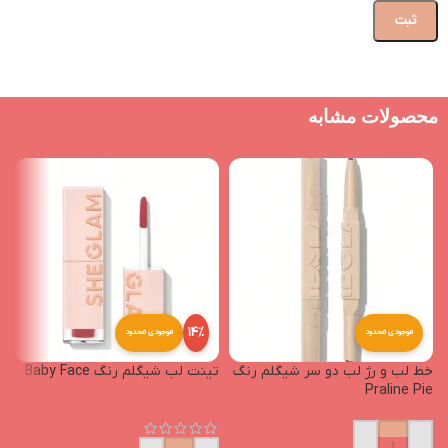
محصولات مشابه
14%
موجودی محدود
موجودی محدود
خط لب و رژ لب دو سر شیگلم رنگ
تینت لب شیگلم رنگ Baby Face
n
Praline Pie