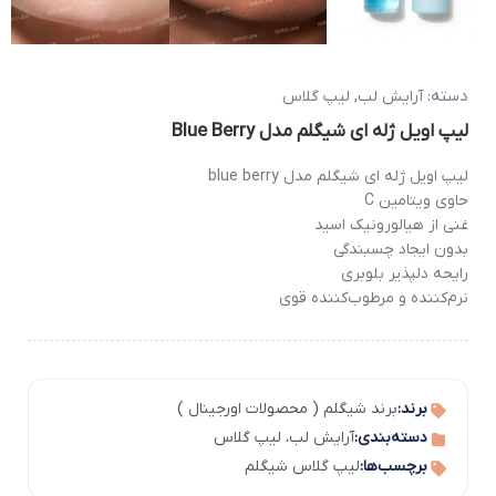
دسته:
آرایش لب
,
لیپ گلاس
لیپ اویل ژله ای شیگلم مدل Blue Berry
لیپ اویل ژله ای شیگلم مدل blue berry
حاوی ویتامین C
غنی از هیالورونیک اسید
بدون ایجاد چسبندگی
رایحه دلپذیر بلوبری
نرم‌کننده و مرطوب‌کننده قوی
برند:
برند شیگلم ( محصولات اورجینال )
دسته‌بندی:
آرایش لب
،
لیپ گلاس
برچسب‌ها:
لیپ گلاس شیگلم