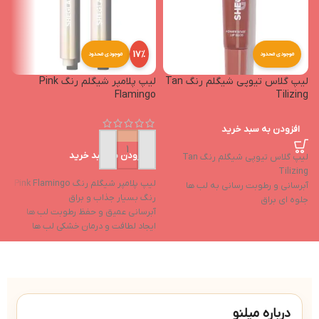
17%
موجودی محدود
موجودی محدود
لیپ گلاس تیوپی شیگلم رنگ Tan
لیپ پلامپر شیگلم رنگ Pink
n
Flamingo
Tilizing
افزودن به سبد خرید
افزودن به سبد خرید
لیپ گلاس تیوپی شیگلم رنگ Tan
Tilizing
لیپ پلامپر شیگلم رنگ Pink Flamingo
لی
آبرسانی و رطوبت رسانی به لب ها
رنگ بسیار جذاب و براق
ر
جلوه ای براق
آبرسانی عمیق و حفظ رطوبت لب ها
آ
دارای شاین بالا
ایجاد لطافت و درمان خشکی لب ها
ا
دوام بالا
حاوی روغن نارگیل و روغن هسته
ح
انگور
ا
حاوی ویتامین e و ویتامین f
حا
درباره میلنو