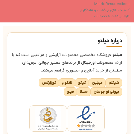
Matrix Resurrections
کیفیت بالای پیگمنت و ماندگاری
طولانی‌مدت محصولات
محدود و کلکسیونی
قابل استفاده برای آرایش روزانه و
هنری
درباره میلنو
میلنو
فروشگاه تخصصی محصولات آرایشی و مراقبتی است که با
ارائه محصولات
اورجینال
از برندهای معتبر جهانی، تجربه‌ای
مطمئن از خرید آنلاین و حضوری فراهم می‌کند.
شیگلم
میبلین
کیکو
لانکوم
کوزارکس
بیوتی آو جوسان
سنتلا
فینو