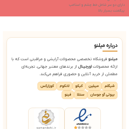
دارای دو سر شامل خط چشم و استامپ
پيگمنت بسيار بالا
ماندگاری عالی
ضد آب
بدون ريزش
درباره میلنو
میلنو
فروشگاه تخصصی محصولات آرایشی و مراقبتی است که با
ارائه محصولات
اورجینال
از برندهای معتبر جهانی، تجربه‌ای
مطمئن از خرید آنلاین و حضوری فراهم می‌کند.
شیگلم
میبلین
کیکو
لانکوم
کوزارکس
بیوتی آو جوسان
سنتلا
فینو