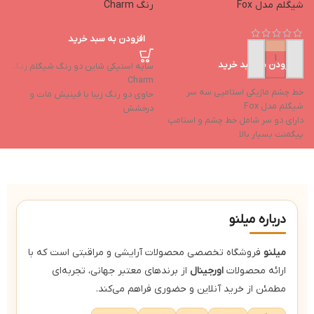
شیگلم مدل Fox
رنگ Charm
e
افزودن به سبد خرید
افزودن به سبد خرید
سایه استیکی شاین دو رنگ شیگلم رنگ
سا
Charm
ب
خط چشم ماژیکی استامپی سه سر
حاوی دو رنگ زیبا با فینیش مات و
د
شیگلم مدل Fox
درخشش
ا
دارای دو سر شامل خط چشم و استامپ
بافت کرمی نرم و بسیار ترکیب پذیر
ف
پيگمنت بسيار بالا
پیگمنت و ماندگاری بالا و ضد لک
پ
ماندگاری عالی
طراحی استیکی با برش مربعی و امکان
و
ضد آب
استفاده آسان تر
بدون ريزش
درباره میلنو
میلنو
فروشگاه تخصصی محصولات آرایشی و مراقبتی است که با
ارائه محصولات
اورجینال
از برندهای معتبر جهانی، تجربه‌ای
مطمئن از خرید آنلاین و حضوری فراهم می‌کند.