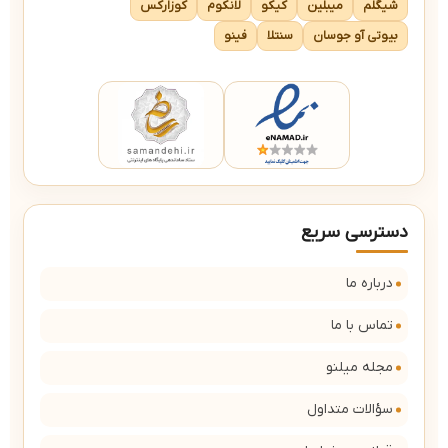
شیگلم
میبلین
کیکو
لانکوم
کوزارکس
بیوتی آو جوسان
سنتلا
فینو
دسترسی سریع
درباره ما
تماس با ما
مجله میلنو
سؤالات متداول