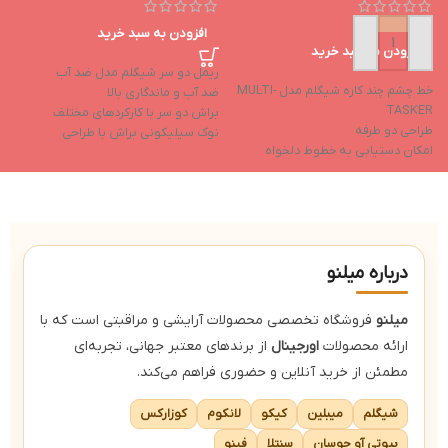
افزودن به سبد خرید
افزودن به سبد خرید
ریمل دو سر شیگلم مدل ضد آب
خط چشم چند کاره شیگلم مدل MULTI-
ضد آب و ماندگاری بالا
TASKER
براش دو سر با کارکردهای مختلف
طراحی دو طرفه
نوک سیلیکونی براش با طراحی
امکان دستیابی به خطوط دلخواه
هوشمند
رنگدانه‌های قوی و ماندگاری بالا
پیگمنت‌های مشکی اشباع
بافت مایع با پوشانندگی بالا
فرمول ضد آب و ضد لک و ضد عرق
درباره میلنو
میلنو
فروشگاه تخصصی محصولات آرایشی و مراقبتی است که با
ارائه محصولات
اورجینال
از برندهای معتبر جهانی، تجربه‌ای
مطمئن از خرید آنلاین و حضوری فراهم می‌کند.
شیگلم
میبلین
کیکو
لانکوم
کوزارکس
بیوتی آو جوسان
سنتلا
فینو