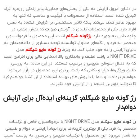
در دنیای امروز، آرایش به یکی از بخش‌های جدایی‌ناپذیر زندگی روزمره افراد
تبدیل شده است. استفاده از محصولات با کیفیت و مناسب نه تنها به
بهبود ظاهر کمک می‌کند بلکه تاثیر مستقیمی بر افزایش اعتماد به نفس
افراد دارد. یکی از محصولات کلیدی در
آرایش صورت
که نقش مهمی در
جلوه دادن به چهره دارد،
رژگونه شیگلم
است. این محصول با فرمولاسیون
منحصر به فرد و رنگ‌های متنوع، توانسته توجه بسیاری از علاقه‌مندان به
دنیای آرایش را به خود جلب کند. به ویژه،
رژ گونه مایع شیگلم
مدل
NIGHT DRIVE با بافت لطیف و ماندگاری بالا، انتخابی عالی برای افرادی است
که به دنبال جلوه‌ای طبیعی و بی‌عیب هستند. در این مقاله، به بررسی
دقیق ویژگی‌ها، مزایا و نکاتی که باعث برتری این محصول در بازار می‌شود
خواهیم پرداخت و شما را با روش‌های بهینه استفاده از آن آشنا خواهیم کرد
تا بتوانید بهترین نتیجه را از آرایش خود بگیرید.
رژ گونه مایع شیگلم: گزینه‌ای ایده‌آل برای آرایش
دوام‌دار
رژ گونه مایع شیگلم
مدل NIGHT DRIVE با فرمولاسیون خاص و ترکیبات
منحصر به فرد، یکی از بهترین گزینه‌ها برای ایجاد آرایشی با دوام و طبیعی
به شمار می‌رود. این محصول با ترکیبات طبیعی و بی‌ضرر، به پوست آسیب