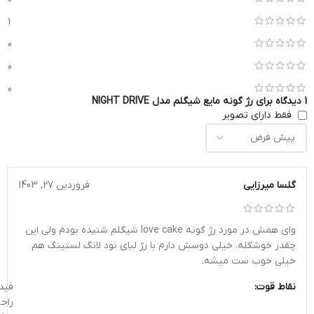
1
0
0
0
1 دیدگاه برای
رژ گونه مایع شیگلم مدل NIGHT DRIVE
فقط دارای تصویر
گلسا میرزایی
فروردین 27, 1403
وای همش در مورد رژ گونه love cake شیگلم شنیده بودم ولی این
چقدر خوشکله. خیلی دوسش دارم با رژ لبای نود لانگ لستینگ هم
خیلی خوب ست میشه.
نقاط قوت:
فید
راح