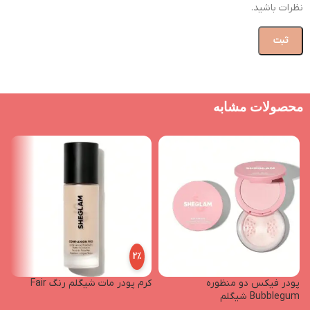
نظرات باشید.
محصولات مشابه
2%
پودر فیکس دو منظوره
کرم پودر مات شیگلم رنگ Fair
ت
Bubblegum شیگلم
رن