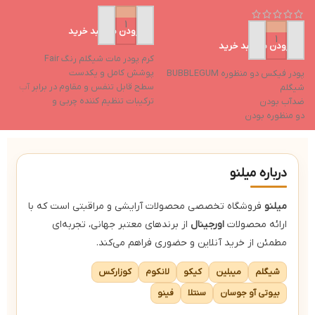
افزودن به سبد خرید
افزودن به سبد خرید
کرم پودر مات شیگلم رنگ Fair
پوشش کامل و یکدست
پودر فیکس دو منظوره BUBBLEGUM
ت
سطح قابل تنفس و مقاوم در برابر آب
شیگلم
e
ترکیبات تنظیم کننده چربی و
ضدآب بودن
م
آنتی‌اکسیدان
دو منظوره بودن
پ
بدون عطر و مواد حساسیت‌زا
ترکیبات مرطوب‌کننده
غ
کاهش تیرگی دور چشم
س
ب
درباره میلنو
ض
میلنو
فروشگاه تخصصی محصولات آرایشی و مراقبتی است که با
ارائه محصولات
اورجینال
از برندهای معتبر جهانی، تجربه‌ای
مطمئن از خرید آنلاین و حضوری فراهم می‌کند.
شیگلم
میبلین
کیکو
لانکوم
کوزارکس
بیوتی آو جوسان
سنتلا
فینو