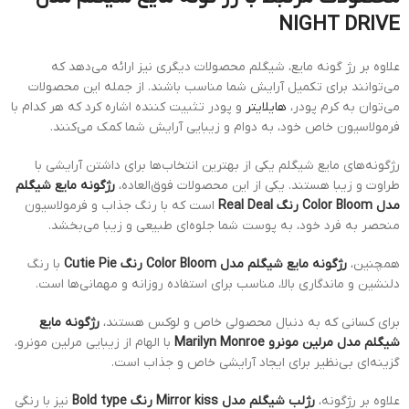
NIGHT DRIVE
علاوه بر رژ گونه مایع، شیگلم محصولات دیگری نیز ارائه می‌دهد که
می‌توانند برای تکمیل آرایش شما مناسب باشند. از جمله این محصولات
می‌توان به کرم پودر،
هایلایتر
و پودر تثبیت کننده اشاره کرد که هر کدام با
فرمولاسیون خاص خود، به دوام و زیبایی آرایش شما کمک می‌کنند.
رژگونه‌های مایع شیگلم یکی از بهترین انتخاب‌ها برای داشتن آرایشی با
طراوت و زیبا هستند. یکی از این محصولات فوق‌العاده،
رژگونه مایع شیگلم
مدل Color Bloom رنگ Real Deal
است که با رنگ جذاب و فرمولاسیون
منحصر به فرد خود، به پوست شما جلوه‌ای طبیعی و زیبا می‌بخشد.
همچنین،
رژگونه مایع شیگلم مدل Color Bloom رنگ Cutie Pie
با رنگ
دلنشین و ماندگاری بالا، مناسب برای استفاده روزانه و مهمانی‌ها است.
برای کسانی که به دنبال محصولی خاص و لوکس هستند،
رژگونه مایع
شیگلم مدل مرلین مونرو Marilyn Monroe
با الهام از زیبایی مرلین مونرو،
گزینه‌ای بی‌نظیر برای ایجاد آرایشی خاص و جذاب است.
علاوه بر رژگونه،
رژلب شیگلم مدل Mirror kiss رنگ Bold type
نیز با رنگی