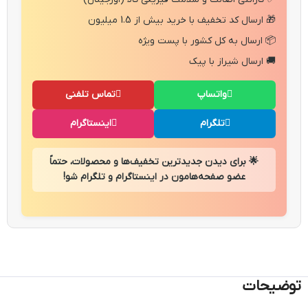
🎁 ارسال کد تخفیف با خرید بیش از 1.5 میلیون
📦 ارسال به کل کشور با پست ویژه
🚚 ارسال شیراز با پیک
واتساپ
تماس تلفنی
تلگرام
اینستاگرام
🌟 برای دیدن جدیدترین تخفیف‌ها و محصولات، حتماً
عضو صفحه‌هامون در اینستاگرام و تلگرام شو!
توضیحات