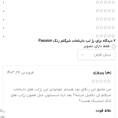
1
0
0
0
0
2 دیدگاه برای
رژ لب داینامات شیگلم رنگ Passion
فقط دارای تصویر
زهرا پیروزی
فروردین 27, 1403
من عاشق این رنگای نود هستم. موجودی این رژلب های داینامات
شیگلم کی تکمیل میشه؟ بعد اینا جنسشون مثل همون رژلب های
لانگ لستینگ هست؟
نقاط قوت:
رنگ
نود