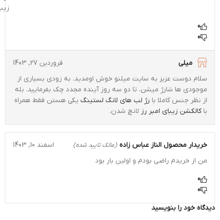
زیبا
0
0
میلی
فروردین 27, 1403
سلام دوست عزیز به سایت میلنو خوش اومدید. به زودی بسیاری از
موجودی ها شارژ میشن. تا دو سه روز آینده مجدد چک بفرمایید. بله
از نظر جنس کاملا با
رژ لب های لانگ لستینگ
یکی هستن فقط همراه
با
کالکشن زیبای امبر رز
لانچ شدن.
خریدار محصول
الناز عباس زاده
اسفند 10, 1403
(مالک تایید شده)
من از خریدم راضی بودم و اولین بار بود
0
0
دیدگاه خود را بنویسید