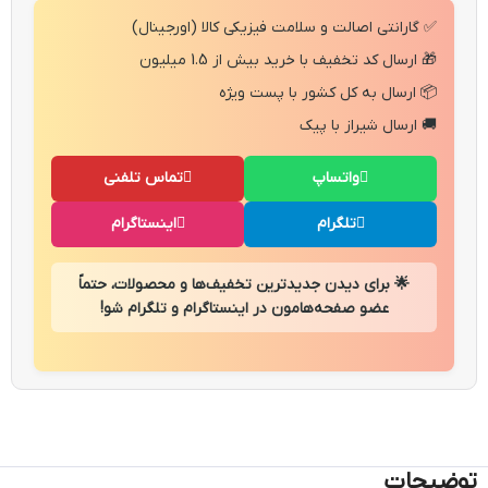
✅ گارانتی اصالت و سلامت فیزیکی کالا (اورجینال)
🎁 ارسال کد تخفیف با خرید بیش از 1.5 میلیون
📦 ارسال به کل کشور با پست ویژه
🚚 ارسال شیراز با پیک
واتساپ
تماس تلفنی
تلگرام
اینستاگرام
🌟 برای دیدن جدیدترین تخفیف‌ها و محصولات، حتماً
عضو صفحه‌هامون در اینستاگرام و تلگرام شو!
توضیحات