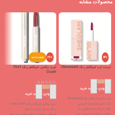
محصولات مشابه
26%
14%
موجودی محدود
تینت لب شیگلم رنگ Obssesed
لیپ پلامپر شیگلم رنگ First
n
Crush
افزودن به سبد خرید
افزودن به سبد خرید
تینت لب شیگلم رنگ Obssesed
نگ بندی متنوع و کاربردی
لیپ پلامپر شیگلم رنگ First Crush
لی
بافت سبک با ماندگاری بالا
رنگ بسیار جذاب و براق
ر
مرطوب کننده و آبرسان لب
آبرسانی عمیق و حفظ رطوبت لب ها
آ