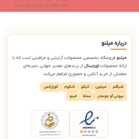
جلوه نهایی براق
ایجاد لطافت و درمان خشکی لب ها
ا
دارای رنگدانه های غنی
حاوی روغن نارگیل و روغن هسته
ح
انگور
ا
حاوی ویتامین e و ویتامین f
حا
درباره میلنو
میلنو
فروشگاه تخصصی محصولات آرایشی و مراقبتی است که با
ارائه محصولات
اورجینال
از برندهای معتبر جهانی، تجربه‌ای
مطمئن از خرید آنلاین و حضوری فراهم می‌کند.
شیگلم
میبلین
کیکو
لانکوم
کوزارکس
بیوتی آو جوسان
سنتلا
فینو