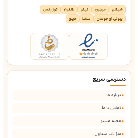
شیگلم
میبلین
کیکو
لانکوم
کوزارکس
بیوتی آو جوسان
سنتلا
فینو
دسترسی سریع
درباره ما
تماس با ما
مجله میلنو
سؤالات متداول