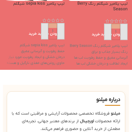
لیپ پلامپر شیگلم رنگ Berry
لیپ پلامپر sepia kiss شیگلم
Season
افزودن به سبد خرید
افزودن به سبد خرید
لیپ پلامپر sepia kiss شیگلم
لیپ پلامپر شیگلم رنگ Berry Season
حفظ رطوبت و آبرسانی عمیق
رنگ بسیار جذاب و براق
درمان خشکی و ایجاد رطوبت مورد نیاز
آبرسانی عمیق و حفظ رطوبت لب ها
حاوی روغن‌های مغذی نارگیل و هسته
ایجاد لطافت و درمان خشکی لب ها
انگور
حاوی روغن نارگیل و روغن هسته
حاوی ویتامین E و ویتامین F
انگور
رنگ‌های براق و جذاب
حاوی ویتامین e و ویتامین f
درباره میلنو
میلنو
فروشگاه تخصصی محصولات آرایشی و مراقبتی است که با
ارائه محصولات
اورجینال
از برندهای معتبر جهانی، تجربه‌ای
مطمئن از خرید آنلاین و حضوری فراهم می‌کند.