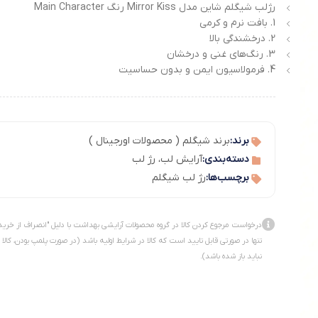
رژلب شیگلم شاین مدل Mirror Kiss رنگ Main Character
1. بافت نرم و کرمی
2. درخشندگی بالا
3. رنگ‌های غنی و درخشان
4. فرمولاسیون ایمن و بدون حساسیت
برند:
برند شیگلم ( محصولات اورجینال )
دسته‌بندی:
آرایش لب
،
رژ لب
برچسب‌ها:
رژ لب شیگلم
درخواست مرجوع کردن کالا در گروه محصولات آرایشی بهداشت با دلیل "انصراف از خرید
تنها در صورتی قابل تایید است که کالا در شرایط اولیه باشد (در صورت پلمپ بودن، کالا
نباید باز شده باشد).