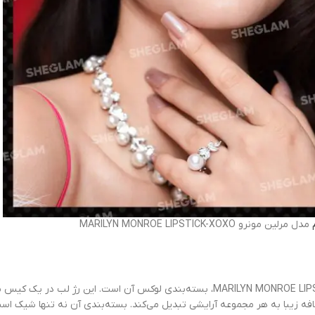
مدل مرلین مونرو MARILYN MONROE LIPSTICK-XOXO
یکی از ویژگی‌های برجسته رژلب جامد شیگلم مدل مرلین مونرو MARILYN MONROE LIPSTICK-XOXO،
ضافه زیبا به هر مجموعه آرایشی تبدیل می‌کند. بسته‌بندی آن نه تنها شیک ا