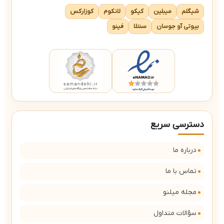
شیگلم
میبلین
کیکو
لانکوم
کوزارکس
بیوتی آو جوسان
سنتلا
فینو
دسترسی سریع
درباره ما
تماس با ما
مجله میلنو
سؤالات متداول