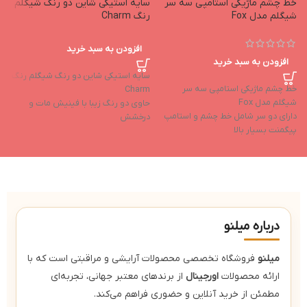
خط چشم ماژیکی استامپی سه سر
سایه استیکی شاین دو رنگ شیگلم
خ
شیگلم مدل Fox
رنگ Charm
R
افزودن به سبد خرید
افزودن به سبد خرید
سایه استیکی شاین دو رنگ شیگلم رنگ
خط چشم ماژیکی استامپی سه سر
Charm
شیگلم مدل Fox
حاوی دو رنگ زیبا با فینیش مات و
R
دارای دو سر شامل خط چشم و استامپ
درخشش
ط
پيگمنت بسيار بالا
بافت کرمی نرم و بسیار ترکیب پذیر
ا
ماندگاری عالی
پیگمنت و ماندگاری بالا و ضد لک
ر
ضد آب
طراحی استیکی با برش مربعی و امکان
ب
بدون ريزش
استفاده آسان تر
ف
درباره میلنو
میلنو
فروشگاه تخصصی محصولات آرایشی و مراقبتی است که با
ارائه محصولات
اورجینال
از برندهای معتبر جهانی، تجربه‌ای
مطمئن از خرید آنلاین و حضوری فراهم می‌کند.