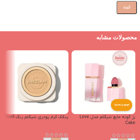
محصولات مشابه
موجودی محدود
رژ گونه مایع شیگلم مدل Love
پنکک کرم پودری شیگلم رنگ Shell
ت
Cake
رن