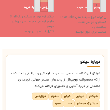
افزودن به سبد خرید
افزودن به سبد خرید
پنکک کرم پودری شیگلم رنگ Shell
رژ گونه مایع شیگلم مدل Love Cake
ت
حاوی کره شی باتر طبیعی و روغن
ماندگاری طولانی مدت
l
جوجوبا
پیگمنت بالا
م
کنترل کننده چربی پوست
مناسب برای انواع پوست
پ
ایجاد رطوبت پوست و حفظ آن
نوک اسفنجی
غ
جلوگیری از ایجاد جوش
س
دارای جلوه ای مات و بافتی مخملی
ب
کاور بسیار بالا (فول کاور)
ض
درباره میلنو
میلنو
فروشگاه تخصصی محصولات آرایشی و مراقبتی است که با
ارائه محصولات
اورجینال
از برندهای معتبر جهانی، تجربه‌ای
مطمئن از خرید آنلاین و حضوری فراهم می‌کند.
شیگلم
میبلین
کیکو
لانکوم
کوزارکس
بیوتی آو جوسان
سنتلا
فینو