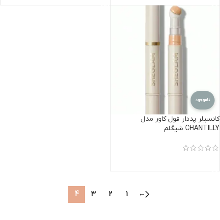
ناموجود
کانسیلر پددار فول كاور مدل
CHANTILLY شیگلم
اطلاعات بیشتر
4
3
2
1
←