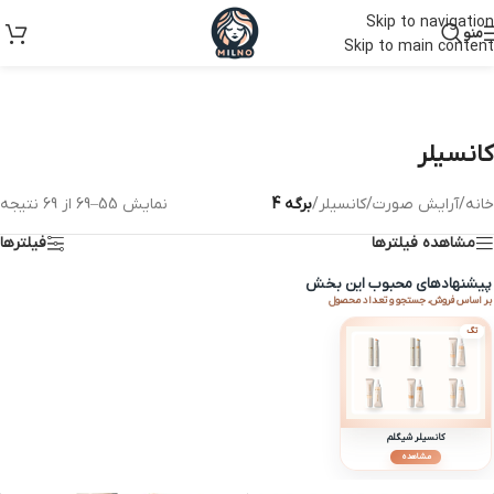
Skip to navigation
منو
Skip to main content
کانسیلر
خانه
/
آرایش صورت
/
کانسیلر
/
برگه 4
نمایش 55–69 از 69 نتیجه
مشاهده فیلترها
فیلترها
پیشنهادهای محبوب این بخش
بر اساس فروش، جستجو و تعداد محصول
تگ
کانسیلر شیگلم
مشاهده