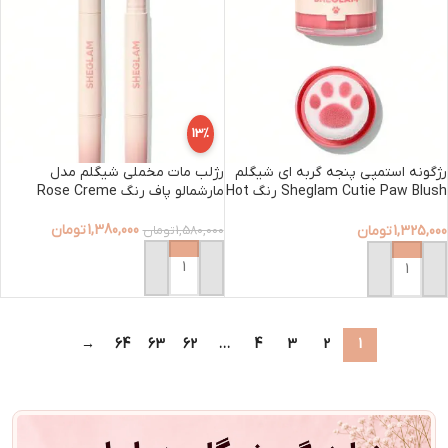
13%
رژگونه استمپی پنجه گربه ای شیگلم
رژلب مات مخملی شیگلم مدل
Sheglam Cutie Paw Blush رنگ Hot
مارشمالو پاف رنگ Rose Creme
Topic
1,380,000
تومان
1,325,000
تومان
1,580,000
تومان
افزودن به سبد خرید
افزودن به سبد خرید
→
64
63
62
…
4
3
2
1